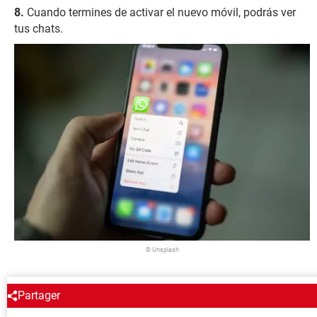
Cuando termines de activar el nuevo móvil, podrás ver
tus chats.
© Unsplash
ALREDEDOR DEL MISMO TEMA
Partager