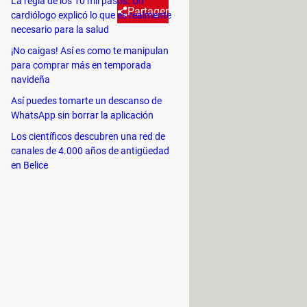
La regla de los 10 mil pasos. Un
Partager
cardiólogo explicó lo que es realmente
necesario para la salud
¡No caigas! Así es como te manipulan
rrepientes, o estás mirando el
para comprar más en temporada
rágame, tierra"? Pues no te
navideña
rla sin que se dé cuenta.
Así puedes tomarte un descanso de
WhatsApp sin borrar la aplicación
Los científicos descubren una red de
canales de 4.000 años de antigüedad
a persona en cuestión.
en Belice
aparecerá
y será como si nunca la