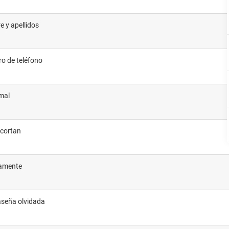
 y apellidos
ro de teléfono
mal
ecortan
ivamente
aseña olvidada