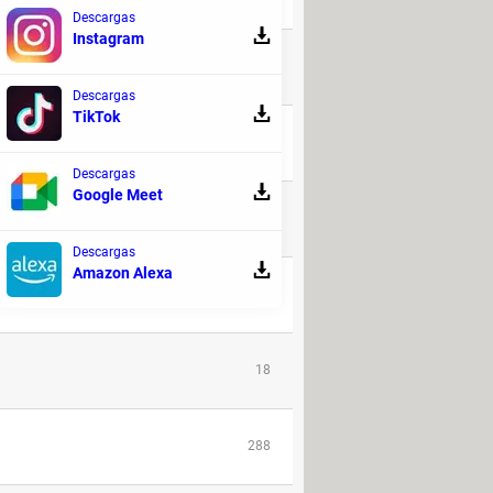
Descargas
Instagram
189
Descargas
TikTok
3
Descargas
Google Meet
9
Descargas
Amazon Alexa
161
18
288