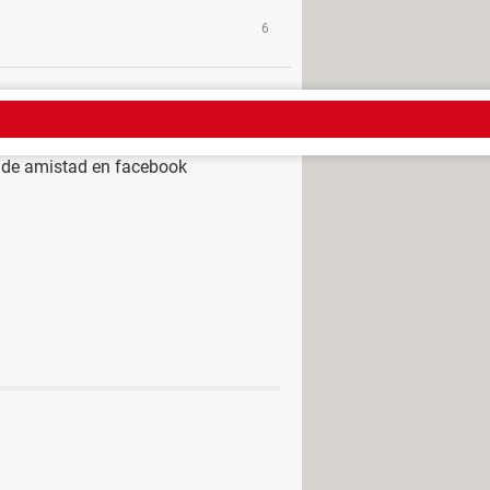
6
 de amistad en facebook
ram
> Guide
istad en facebook cuando no
tad cancelada facebook
>
Foro
 Facebook: sin teléfono, correo