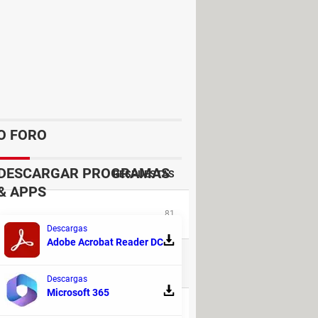
O FORO
DESCARGAR PROGRAMAS
RESPUESTAS
& APPS
81
Descargas
Adobe Acrobat Reader DC
50
Descargas
Microsoft 365
2