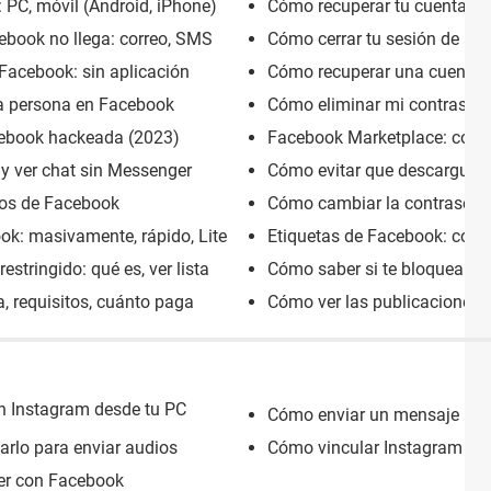
 PC, móvil (Android, iPhone)
Cómo recuperar tu cuenta de
ebook no llega: correo, SMS
Cómo cerrar tu sesión de Fac
 Facebook: sin aplicación
Cómo recuperar una cuenta i
na persona en Facebook
Cómo eliminar mi contraseña 
cebook hackeada (2023)
Facebook Marketplace: cómo f
y ver chat sin Messenger
Cómo evitar que descarguen 
os de Facebook
Cómo cambiar la contraseña 
k: masivamente, rápido, Lite
Etiquetas de Facebook: como v
tringido: qué es, ver lista
Cómo saber si te bloquearo
, requisitos, cuánto paga
Cómo ver las publicaciones 
n Instagram desde tu PC
Cómo enviar un mensaje priva
arlo para enviar audios
Cómo vincular Instagram co
ter con Facebook