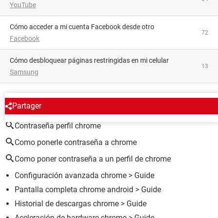
YouTube
Cómo acceder a mi cuenta Facebook desde otro
72
Facebook
Cómo desbloquear páginas restringidas en mi celular
13
Samsung
ALREDEDOR DEL MISMO TEMA
Partager
Contraseña perfil chrome
Como ponerle contraseña a chrome
Como poner contraseña a un perfil de chrome
Configuración avanzada chrome
> Guide
Pantalla completa chrome android
> Guide
Historial de descargas chrome
> Guide
Aceleración de hardware chrome
> Guide