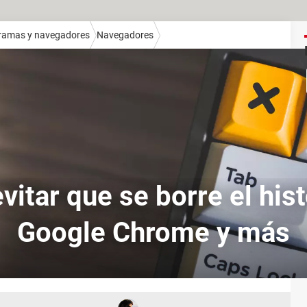
ramas y navegadores
Navegadores
itar que se borre el hist
Google Chrome y más