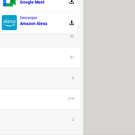
Google Meet
160
Descargas
Amazon Alexa
52
91
5
219
2