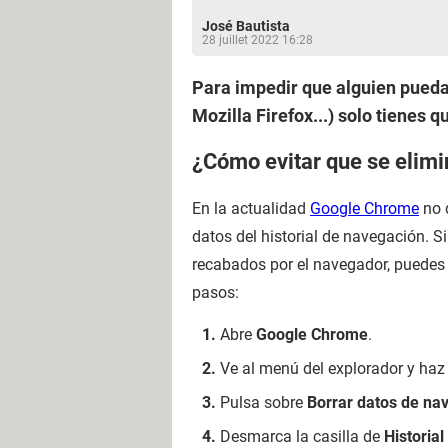
José Bautista
28 juillet 2022 16:28
Para impedir que alguien pueda
Mozilla Firefox...) solo tienes 
¿Cómo evitar que se elimi
En la actualidad
Google Chrome
no 
datos del historial de navegación. Si
recabados por el navegador, puedes e
pasos:
Abre
Google Chrome
.
Ve al menú del explorador y haz
Pulsa sobre
Borrar datos de na
Desmarca la casilla de
Historia