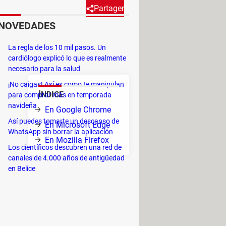
Partager
NOVEDADES
oogle Chrome, Microsoft Edge,
La regla de los 10 mil pasos. Un
cardiólogo explicó lo que es realmente
necesario para la salud
¡No caigas! Así es como te manipulan
ÍNDICE
para comprar más en temporada
do de
navideña
En Google Chrome
Así puedes tomarte un descanso de
En Microsoft Edge
WhatsApp sin borrar la aplicación
En Mozilla Firefox
Los científicos descubren una red de
canales de 4.000 años de antigüedad
en Belice