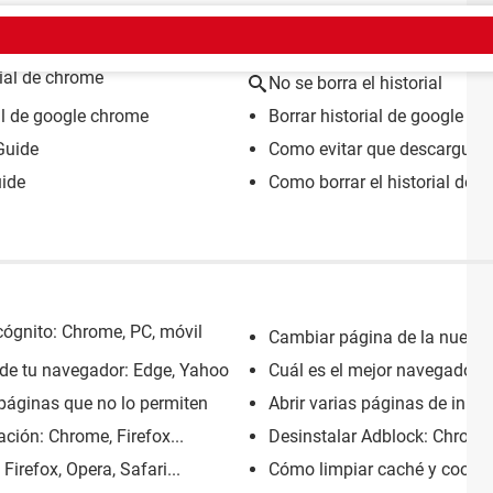
EMA
rial de chrome
No se borra el historial
al de google chrome
Borrar historial de google 
Guide
Como evitar que descarguen
ide
Como borrar el historial de pi
cógnito: Chrome, PC, móvil
Cambiar página de la nueva 
de tu navegador: Edge, Yahoo
Cuál es el mejor navegador 
 páginas que no lo permiten
Abrir varias páginas de inici
ación: Chrome, Firefox...
Desinstalar Adblock: Chrome, 
irefox, Opera, Safari...
Cómo limpiar caché y cookie