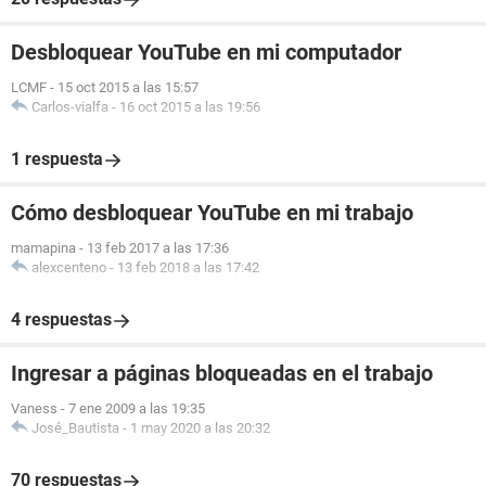
Desbloquear YouTube en mi computador
LCMF
-
15 oct 2015 a las 15:57
Carlos-vialfa
-
16 oct 2015 a las 19:56
1 respuesta
Cómo desbloquear YouTube en mi trabajo
mamapina
-
13 feb 2017 a las 17:36
alexcenteno
-
13 feb 2018 a las 17:42
4 respuestas
Ingresar a páginas bloqueadas en el trabajo
Vaness
-
7 ene 2009 a las 19:35
José_Bautista
-
1 may 2020 a las 20:32
70 respuestas