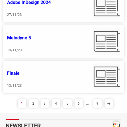
Adobe InDesign 2024
27/11/23
Melodyne 5
13/11/23
Finale
13/11/23
...
1
2
3
4
5
6
9
NEWSLETTER