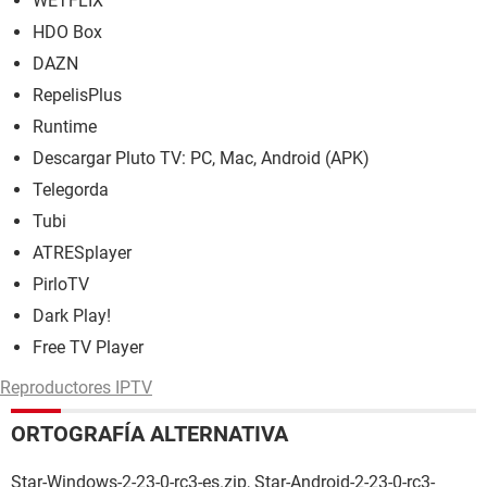
WETFLIX
HDO Box
DAZN
RepelisPlus
Runtime
Descargar Pluto TV: PC, Mac, Android (APK)
Telegorda
Tubi
ATRESplayer
PirloTV
Dark Play!
Free TV Player
Reproductores IPTV
ORTOGRAFÍA ALTERNATIVA
Star-Windows-2-23-0-rc3-es.zip, Star-Android-2-23-0-rc3-