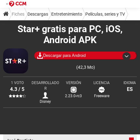
Fiches
Descargas
Entretenimiento
Películas, series y TV
Star+ gratis para PC, iOS,
Android APK
Descargar para Android
(42,3 Mo)
1 VOTO
DESARROLLADO
VERSIÓN
LICENCIA
IDIOMA
4.3 / 5
R
ES
2.23.0-rc3
Freeware
Disney