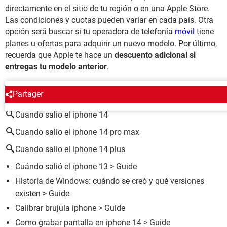
directamente en el sitio de tu región o en una Apple Store.
Las condiciones y cuotas pueden variar en cada país. Otra
opción será buscar si tu operadora de telefonía
móvil
tiene
planes u ofertas para adquirir un nuevo modelo. Por último,
recuerda que Apple te hace un
descuento adicional si
entregas tu modelo anterior
.
ALREDEDOR DEL MISMO TEMA
Partager
Cuando salio el iphone 14
Cuando salio el iphone 14 pro max
Cuando salio el iphone 14 plus
Cuándo salió el iphone 13
> Guide
Historia de Windows: cuándo se creó y qué versiones
existen
> Guide
Calibrar brujula iphone
> Guide
Como grabar pantalla en iphone 14
> Guide