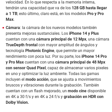
velocidad. En lo que respecta a la memoria interna,
tendrán una capacidad que va de los
128 GB
hasta llegar
a 1 TB
; esto último, claro está, en los modelos
Pro y Pro
Max
.
Cámara
: la cámara de los nuevos modelos también
presenta mejoras sustanciales. Los
iPhone 14 y Plus
cuentan con una
cámara principal de 12 Mpx
, una cámara
TrueDepth frontal
con mayor amplitud de ángulos y
tecnología
Photonic Engine
, que permite un mayor
rendimiento con poca luz. Por su parte, los
iPhone 14 Pro
y Pro Max
cuentan con una
cámara principal de 48 Mpx
con sensor Quad Pixel
, capaz de almacenar varios pixeles
en uno y optimizar la luz ambiente. Todas las gamas
incluyen el
modo acción
, que se ajusta a movimientos
bruscos y vibraciones durante la grabación. También
cuentan con un flash mejorado, un
modo cine
disponible
en 4K a 30 f/s y en 4K a 24 f/s y
grabación en HDR con
Dolby Vision.