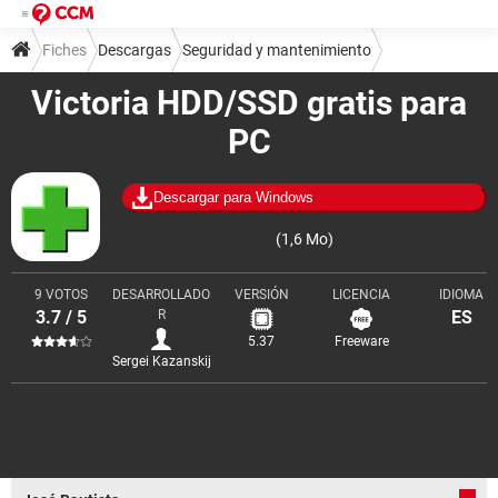
Fiches
Descargas
Seguridad y mantenimiento
Victoria HDD/SSD gratis para
Monitorización y diagnóstico
PC
Descargar para Windows
(1,6 Mo)
9 VOTOS
DESARROLLADO
VERSIÓN
LICENCIA
IDIOMA
3.7 / 5
R
ES
5.37
Freeware
Sergei Kazanskij