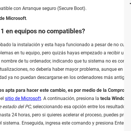
atible con Arranque seguro (Secure Boot).
de Microsoft
.
1 en equipos no compatibles?
bado la instalación y esta haya funcionado a pesar de no cumpli
blemas en tu equipo, pero quizás hayas empezado a recibir una 
l nombre de tu ordenador, indicando que tu sistema no es compa
tualizaciones, no debería haber mayor problema, aunque en un 
idad ya no puedan descargarse en los ordenadores más antiguo
es apta para hacer este cambio, es por medio de la Comproba
 el
sitio de Microsoft
. A continuación, presiona la
tecla Windows
 estado del PC,
seleccionando esa opción entre los resultados. 
hasta 24 horas, pero si quieres acelerar el proceso, puedes pr
el sistema. Enseguida, ingresa este comando y presiona Enter: