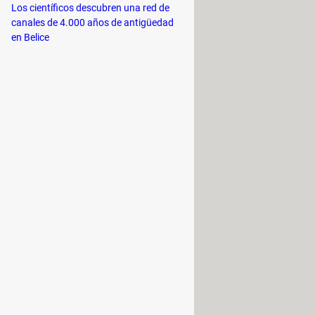
Los científicos descubren una red de
canales de 4.000 años de antigüedad
en Belice
r en teoría con dichos requisitos.
notificación en el menú
tible con esta versión. Siempre y
futuro puede que dichas
s.
ción de estado
. Si no tienes esta app
+
S
para abrir el recuadro de
Para terminar, presiona en
Buscar
esionar nuevamente
Windows
+
S
y