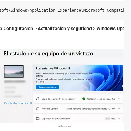
soft\Windows\Application Experience\Microsoft Compatibil
 a
Configuración
>
Actualización y seguridad
>
Windows Updat
© Microsoft