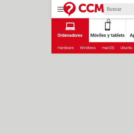
Ordenadores
Móviles y tablets
Ap
Hardware
Windows
macOS
Ubuntu