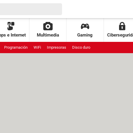
ps e Internet
Multimedia
Gaming
Cibersegurid
Programación
WiFi
Impresoras
Disco duro