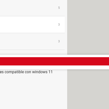
5
3
3
 es compatible con windows 11
ows 11
> Guide
11 para windows 11 (64-bit)
>
 mi pc windows 11
> Guide