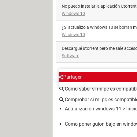
No puedo instalar la aplicación Utorrent
Windows 10
¿Si actualizo a Windows 10 se borran 
Windows 10
Descargué utorrent pero me sale acce
Software
ALREDEDOR DEL MISMO T
Partager
Como saber si mi pc es compati
Comprobar si mi pc es compatib
Actualización windows 11
> Inici
Como poner guion bajo en windo