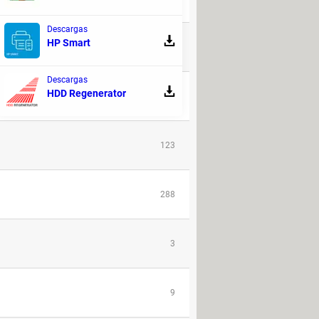
Descargas
HP Smart
16
Descargas
HDD Regenerator
148
123
288
3
9