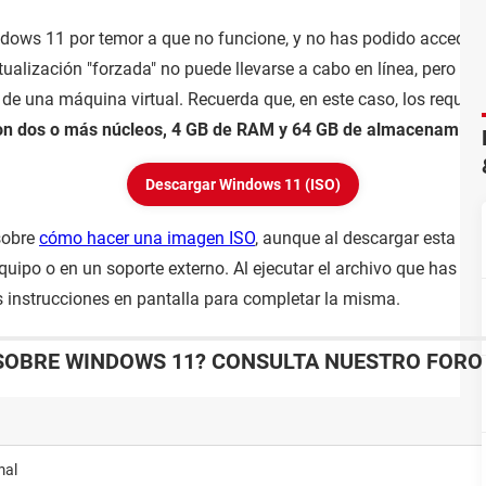
ndows 11 por temor a que no funcione, y no has podido acceder
tualización "forzada" no puede llevarse a cabo en línea, pero si
 de una máquina virtual. Recuerda que, en este caso, los requis
con dos o más núcleos, 4 GB de RAM y 64 GB de almacenamien
Descargar Windows 11 (ISO)
sobre
cómo hacer una imagen ISO
, aunque al descargar esta en 
uipo o en un soporte externo. Al ejecutar el archivo que has de
as instrucciones en pantalla para completar la misma.
SOBRE WINDOWS 11? CONSULTA NUESTRO FORO 
mal