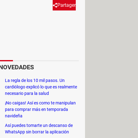
Partager
patible con aquellos
ento. Para saber si tu PC es
yendo.
NOVEDADES
e aseguren su correcto
La regla de los 10 mil pasos. Un
cardiólogo explicó lo que es realmente
necesario para la salud
¡No caigas! Así es como te manipulan
para comprar más en temporada
navideña
Así puedes tomarte un descanso de
WhatsApp sin borrar la aplicación