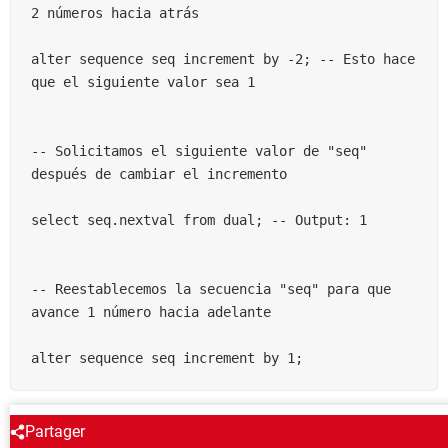
2 números hacia atrás

alter sequence seq increment by -2; -- Esto hace 
que el siguiente valor sea 1

-- Solicitamos el siguiente valor de "seq" 
después de cambiar el incremento

select seq.nextval from dual; -- Output: 1

-- Reestablecemos la secuencia "seq" para que 
avance 1 número hacia adelante

alter sequence seq increment by 1;
ALREDEDOR DEL MISMO TEMA
Partager