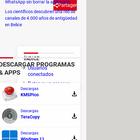
WhatsApp sin borrar la aplicación
Partager
Los científicos descubren una red de
canales de 4.000 años de antigüedad
en Belice
 en una base de datos MySQL y
ÍNDICE
DESCARGAR PROGRAMAS
e
Usuarios
& APPS
conectados
Detener un proceso
Descargas
KMSPico
Descargas
TeraCopy
Descargas
Windows 11