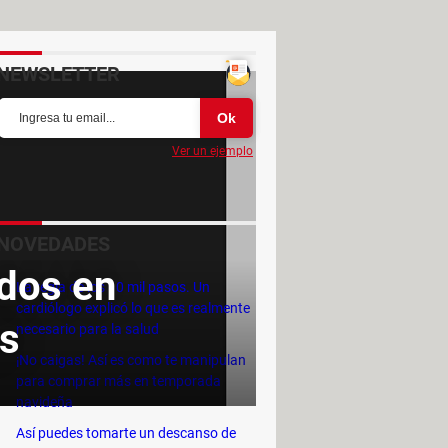
NEWSLETTER
Ver un ejemplo
NOVEDADES
dos en
La regla de los 10 mil pasos. Un
cardiólogo explicó lo que es realmente
s
necesario para la salud
¡No caigas! Así es como te manipulan
para comprar más en temporada
navideña
Así puedes tomarte un descanso de