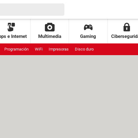
ps e Internet
Multimedia
Gaming
Cibersegurid
Programación
WiFi
Impresoras
Disco duro