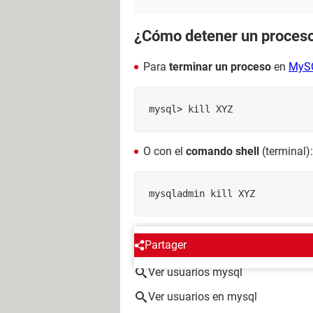
¿Cómo detener un proces
Para
terminar un proceso
en
MyS
mysql> kill XYZ
O con el
comando shell
(terminal):
ALREDEDOR DEL MISMO T
Partager
Ver usuarios mysql
Ver usuarios en mysql