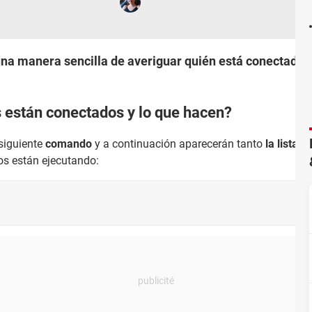
una manera sencilla de averiguar quién está conectado
 están conectados y lo que hacen?
 siguiente
comando
y a continuación aparecerán tanto
la lista d
os están ejecutando: