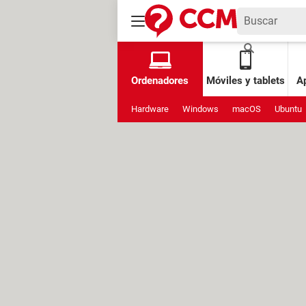
Ordenadores
Móviles y tablets
Ap
Hardware
Windows
macOS
Ubuntu