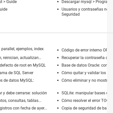
st
> Guide
Descargar mysql
> Programas
uide
Usuarios y contraseñas nod
Seguridad
 parallel, ejemplos, index
Código de error interno ORA
 reinician, actualizan…
Recuperar la contraseña de 
defecto de root en MySQL
Base de datos Oracle: compo
rama de SQL Server
Cómo quitar y validar los ca
es de datos MySQL:
Cómo eliminar y no mostrar 
r y debe cerrarse: solución
SQLite: manipular bases de d
s, consultas, tablas...
Cómo resolver el error T
stros con fecha de ayer...
Copia de seguridad de base d