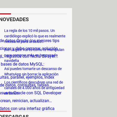
NOVEDADES
La regla de los 10 mil pasos. Un
cardiólogo explicó lo que es realmente
e datos Oracle: los mejores tips
necesario para la salud
cionar y debe cerrarse: solución
¡No caigas! Así es como te manipulan
para comprar más en temporada
registros con fecha de ayer...
navideña
e bases de datos MySQL:
Así puedes tomarte un descanso de
WhatsApp sin borrar la aplicación
ltas, parallel, ejemplos, index
Los científicos descubren una red de
 datos, consultas, tablas...
canales de 4.000 años de antigüedad
usuario Oracle con SQL Developer
en Belice
rean, reinician, actualizan…
atos con una interfaz gráfica
DESCARGAS