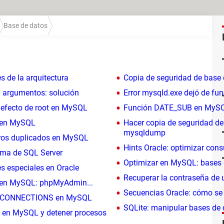
Base de datos
 de la arquitectura
Copia de seguridad de base d
0 argumentos: solución
Error mysqld.exe dejó de fun
defecto de root en MySQL
Función DATE_SUB en MySQL: 
s en MySQL
Hacer copia de seguridad d
mysqldump
tros duplicados en MySQL
Hints Oracle: optimizar consu
ama de SQL Server
Optimizar en MySQL: bases de
es especiales en Oracle
Recuperar la contraseña de 
s en MySQL: phpMyAdmin...
Secuencias Oracle: cómo se c
NY CONNECTIONS en MySQL
SQLite: manipular bases de d
s en MySQL y detener procesos