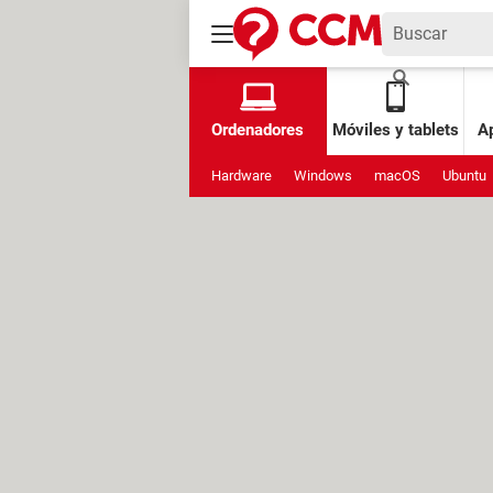
Ordenadores
Móviles y tablets
Ap
Hardware
Windows
macOS
Ubuntu