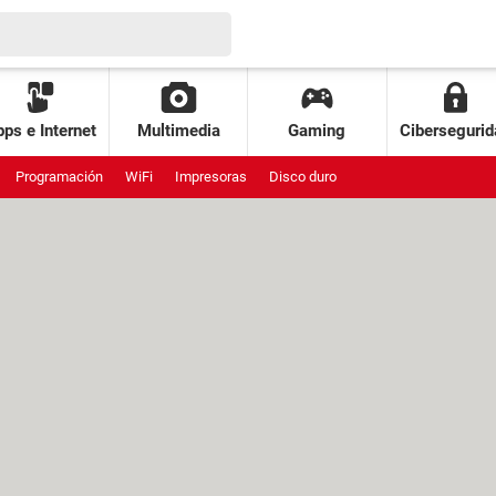
ps e Internet
Multimedia
Gaming
Cibersegurid
Programación
WiFi
Impresoras
Disco duro