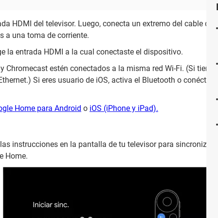
a HDMI del televisor. Luego, conecta un extremo del cable de
s a una toma de corriente.
ge la entrada HDMI a la cual conectaste el dispositivo.
l y Chromecast estén conectados a la misma red Wi-Fi. (Si tiene
Ethernet.) Si eres usuario de iOS, activa el Bluetooth o conéctate
ogle Home para Android
o
iOS (iPhone y iPad).
 las instrucciones en la pantalla de tu televisor para sincronizar
gle Home.