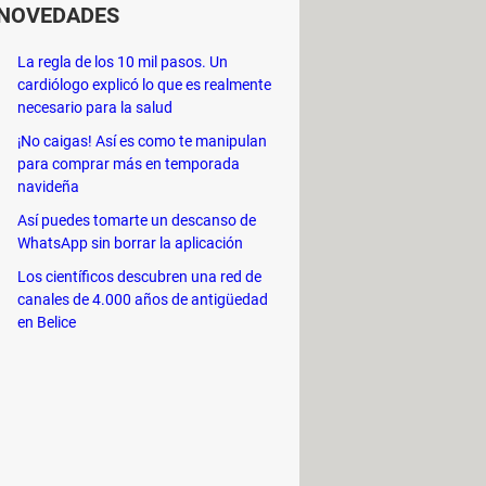
NOVEDADES
 alimentación USB a Chromecast y el
La regla de los 10 mil pasos. Un
cardiólogo explicó lo que es realmente
necesario para la salud
¡No caigas! Así es como te manipulan
s un Chromecast Ultra, puedes
para comprar más en temporada
 a la red Wi-Fi con el nombre del
navideña
Así puedes tomarte un descanso de
WhatsApp sin borrar la aplicación
Los científicos descubren una red de
canales de 4.000 años de antigüedad
 tu control remoto y continúa con la
en Belice