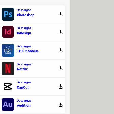
Descargas
Photoshop
 con Chromecast
, como YouTube.
or. Para ello, verifica que tu
Descargas
mpatible y pulsa el
botón de
InDesign
erecha:
Descargas
TDTChannels
Descargas
Netflix
Descargas
CapCut
Descargas
Audition