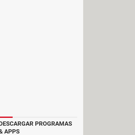
tu Chromecast deben estar conectados
iar.
 dispositivo
.
ue aparezca tu Chromecast cuando
vo será visible con el nombre que
izar una aplicación o programa
DESCARGAR PROGRAMAS
& APPS