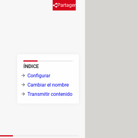
Partager
 un Smart TV para ver vídeos de
ente en la pantalla de tu
mecast.
ÍNDICE
Configurar
Cambiar el nombre
Transmitir contenido