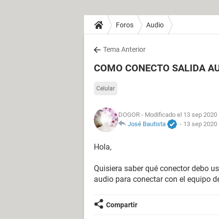
Foros
Audio
Tema Anterior
COMO CONECTO SALIDA AUX
Celular
DOGOR
- Modificado el 13 sep 2020 
José Bautista
-
13 sep 2020 
Hola,
Quisiera saber qué conector debo usa
audio para conectar con el equipo d
Compartir