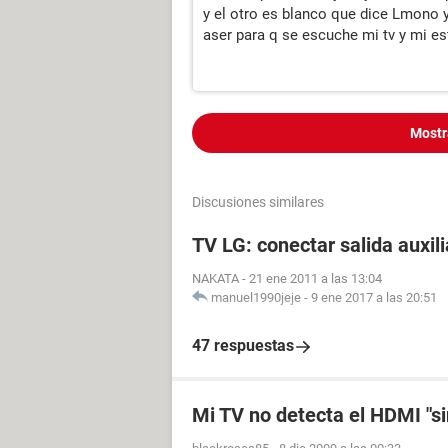
y el otro es blanco que dice Lmono y
aser para q se escuche mi tv y mi e
Mostr
Discusiones similares
TV LG: conectar salida auxili
NAKATA
-
21 ene 2011 a las 13:04
manuel1990jeje
-
9 ene 2017 a las 20:51
47 respuestas
Mi TV no detecta el HDMI "si