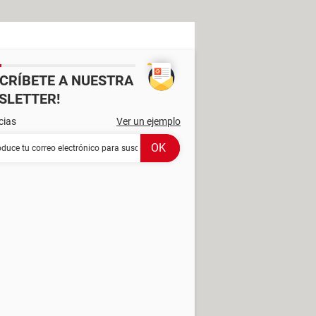
SCRÍBETE A NUESTRA
SLETTER!
cias
Ver un ejemplo