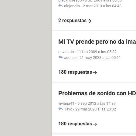
blackroses85
-
8 dic 2009 a las 00:33
alejandra
-
2 mar 2013 a las 04:43
2 respuestas
Mi TV prende pero no da im
envalado
-
11 feb 2009 a las 05:32
aschiel
-
21 may 2023 a las 05:11
180 respuestas
Problemas de sonido con HD
viviana41
-
6 sep 2012 a las 14:37
Tavo
-
29 mar 2020 a las 20:02
180 respuestas