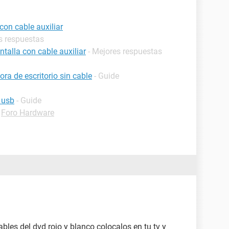
con cable auxiliar
s respuestas
alla con cable auxiliar
- Mejores respuestas
a de escritorio sin cable
- Guide
 usb
- Guide
-
Foro Hardware
les del dvd rojo y blanco colocalos en tu tv y