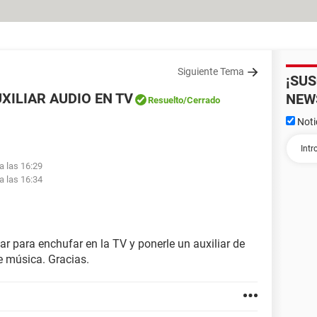
Siguiente Tema
¡SU
ILIAR AUDIO EN TV
NEW
Resuelto
/Cerrado
Noti
a las 16:29
a las 16:34
r para enchufar en la TV y ponerle un auxiliar de
e música. Gracias.