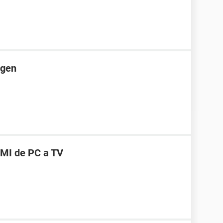
agen
MI de PC a TV