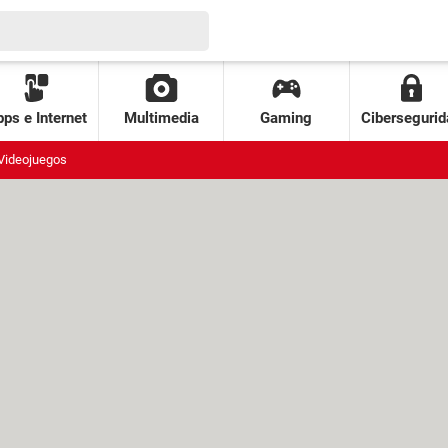
ps e Internet
Multimedia
Gaming
Cibersegurid
Videojuegos