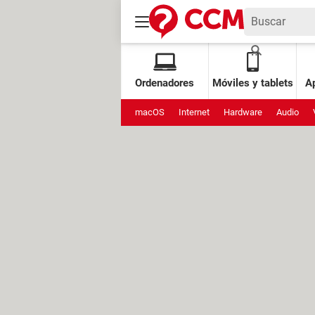
Ordenadores
Móviles y tablets
Ap
macOS
Internet
Hardware
Audio