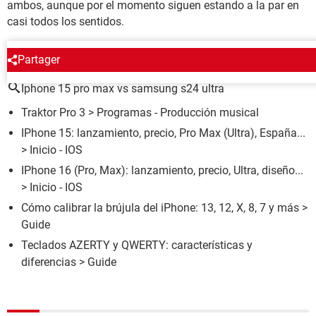
ambos, aunque por el momento siguen estando a la par en
casi todos los sentidos.
ALREDEDOR DEL MISMO TEMA
Partager
Iphone 15 pro max vs samsung s24 ultra
Traktor Pro 3
> Programas - Producción musical
IPhone 15: lanzamiento, precio, Pro Max (Ultra), España...
> Inicio - IOS
IPhone 16 (Pro, Max): lanzamiento, precio, Ultra, diseño...
> Inicio - IOS
Cómo calibrar la brújula del iPhone: 13, 12, X, 8, 7 y más
>
Guide
Teclados AZERTY y QWERTY: características y
diferencias
> Guide