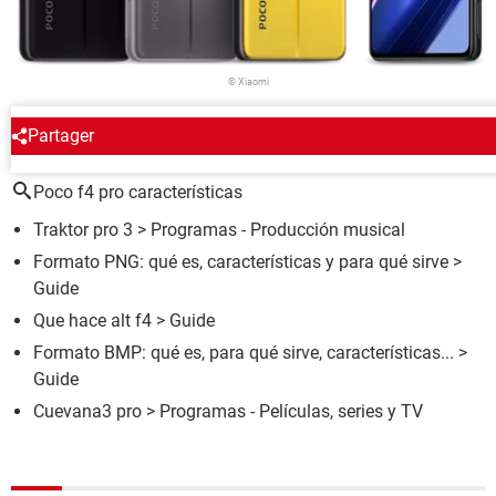
© Xiaomi
Partager
ALREDEDOR DEL MISMO TEMA
Poco f4 pro características
Traktor pro 3
> Programas - Producción musical
Formato PNG: qué es, características y para qué sirve
>
Guide
Que hace alt f4
> Guide
Formato BMP: qué es, para qué sirve, características...
>
Guide
Cuevana3 pro
> Programas - Películas, series y TV