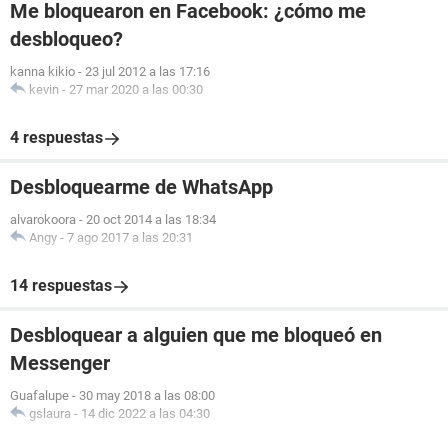
Me bloquearon en Facebook: ¿cómo me
desbloqueo?
kanna kikio
-
23 jul 2012 a las 17:16
kevin
-
27 mar 2020 a las 00:30
4 respuestas
Desbloquearme de WhatsApp
alvarokoora
-
20 oct 2014 a las 18:34
Angy
-
7 ago 2017 a las 20:31
14 respuestas
Desbloquear a alguien que me bloqueó en
Messenger
Guafalupe
-
30 may 2018 a las 08:00
gslaura
-
14 dic 2022 a las 04:30