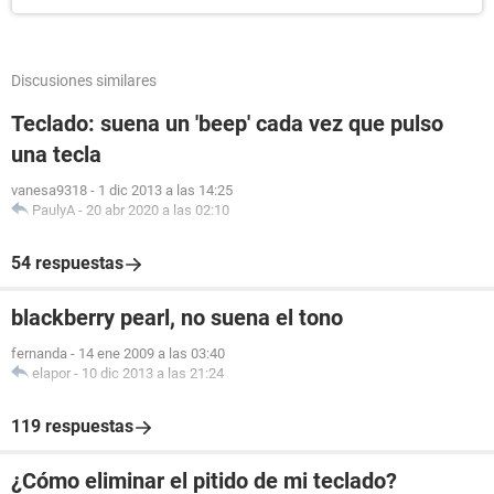
Discusiones similares
Teclado: suena un 'beep' cada vez que pulso
una tecla
vanesa9318
-
1 dic 2013 a las 14:25
PaulyA
-
20 abr 2020 a las 02:10
54 respuestas
blackberry pearl, no suena el tono
fernanda
-
14 ene 2009 a las 03:40
elapor
-
10 dic 2013 a las 21:24
119 respuestas
¿Cómo eliminar el pitido de mi teclado?