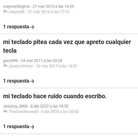
waywardsigma
-
27 mar 2015 a las 16:59
mayestik
-
27 mar 2015 a las 17:13
1 respuesta
mi teclado pitea cada vez que apreto cualquier
tecla
gonz996
-
24 mar 2017 a las 03:28
piratacrimson
-
24 mar 2017 a las 18:01
1 respuesta
mi teclado hace ruido cuando escribo.
Jessica_3868
-
8 abr 2022 a las 18:32
TheOneAboveAll
-
9 abr 2022 a las 20:42
1 respuesta