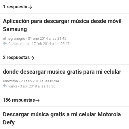
1 respuesta
Aplicación para descargar música desde móvil
Samsung
el negronegro
-
31 ene 2014 a las 21:45
Carlos-vialfa
-
17 feb 2014 a las 05:47
2 respuestas
donde descargar musica gratis para mi celular
emoxitha
-
23 sep 2010 a las 05:34
yanci
-
3 abr 2019 a las 13:36
186 respuestas
Descargar música gratis a mi celular Motorola
Defy