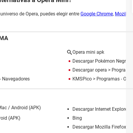
 universo de Opera, puedes elegir entre
Google Chrome
,
Mozilla 
EMA
Opera mini apk
Descargar Pokémon Negro 
Descargar opera
> Programas
- Navegadores
KMSPico
> Programas - Otro
Mac / Android (APK)
Descargar Internet Explorer
roid (APK)
Bing
Descargar Mozilla Firefox: P