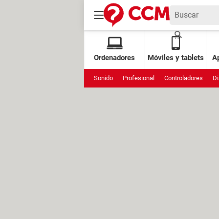
Ordenadores
Móviles y tablets
Ap
Sonido
Profesional
Controladores
Di