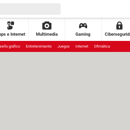
ps e Internet
Multimedia
Gaming
Cibersegurid
seño gráfico
Entretenimiento
Juegos
Internet
Ofimática