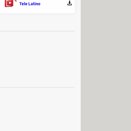
Tele Latino
Firefox
,
Microsoft Edge
o
UC
(NDS ROM)
> Programas - Rol
 - Navegadores
s
 11 para Windows 10/11
C / Mac / Android (APK)