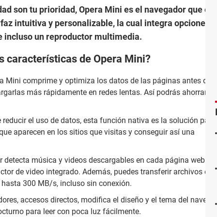
idad son tu prioridad, Opera Mini es el navegador que es
az intuitiva y personalizable, la cual integra opciones p
e incluso un reproductor multimedia.
s características de Opera Mini?
ra Mini comprime y optimiza los datos de las páginas antes de
argarlas más rápidamente en redes lentas. Así podrás ahorrar h
reducir el uso de datos, esta función nativa es la solución para
ue aparecen en los sitios que visitas y conseguir así una
or detecta música y videos descargables en cada página web y t
uctor de video integrado. Además, puedes transferir archivos en
hasta 300 MB/s, incluso sin conexión.
ores, accesos directos, modifica el diseño y el tema del navegado
cturno para leer con poca luz fácilmente.