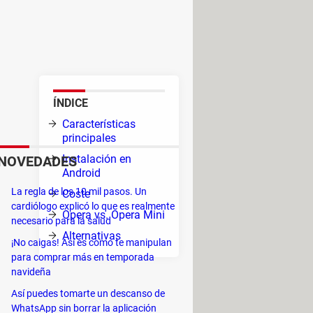
tás buscando. Es ligero, muy
ara proteger tu privacidad, un
ÍNDICE
Características
asta
principales
Instalación en
NOVEDADES
Android
La regla de los 10 mil pasos. Un
Coste
cardiólogo explicó lo que es realmente
Opera vs. Opera Mini
necesario para la salud
e
Alternativas
¡No caigas! Así es como te manipulan
para comprar más en temporada
navideña
r, elige las categorías de noticias
Así puedes tomarte un descanso de
WhatsApp sin borrar la aplicación