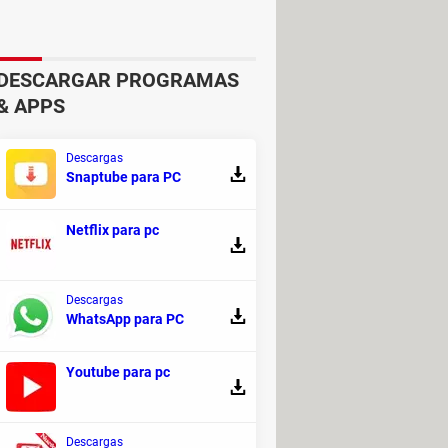
ra continuar, necesitarás activar la
uentra en
Ajustes > Datos
DESCARGAR PROGRAMAS
& APPS
 la APK de Opera Mini y ejecutarla
Descargas
Snaptube para PC
Netflix para pc
Descargas
era
es la versión más completa en
WhatsApp para PC
 Mini no cuenta con estas opciones
a publicidad molesta y tiene
Youtube para pc
Descargas