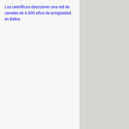
a leerlos después sin conexión y sin
Los científicos descubren una red de
canales de 4.000 años de antigüedad
en Belice
tros en tu dispositivo.