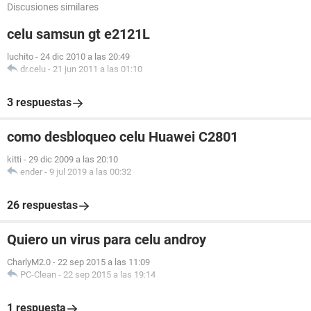
Discusiones similares
celu samsun gt e2121L
luchito
-
24 dic 2010 a las 20:49
dr.celu
-
21 jun 2011 a las 01:10
3 respuestas
como desbloqueo celu Huawei C2801
kitti
-
29 dic 2009 a las 20:10
ender
-
9 jul 2019 a las 00:32
26 respuestas
Quiero un virus para celu androy
CharlyM2.0
-
22 sep 2015 a las 11:09
PC-Clean
-
22 sep 2015 a las 19:14
1 respuesta