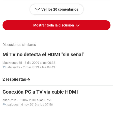
Ver los 20 comentarios
Mostrar toda la discusión
Discusiones similares
Mi TV no detecta el HDMI "sin señal"
blackroses85
-
8 dic 2009 a las 00:33
alejandra
-
2 mar 2013 a las 04:43
2 respuestas
Conexión PC a TV vía cable HDMI
allan52us
-
18 nov 2010 a las 07:20
saludos
-
6 nov 2019 a las 07:56