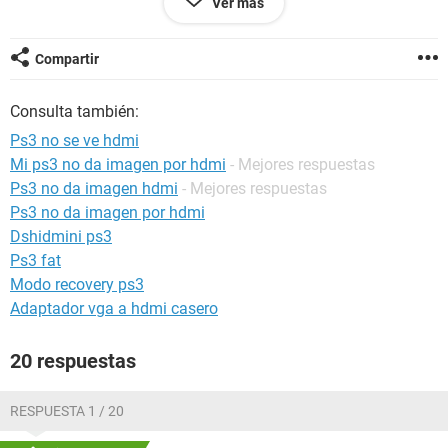
Ver más
muchas gracias ^^
Configuración:
Windows XP
Internet Explorer 6.0
Compartir
Consulta también:
Ps3 no se ve hdmi
Mi ps3 no da imagen por hdmi
- Mejores respuestas
Ps3 no da imagen hdmi
- Mejores respuestas
Ps3 no da imagen por hdmi
Dshidmini ps3
Ps3 fat
Modo recovery ps3
Adaptador vga a hdmi casero
20 respuestas
RESPUESTA 1 / 20