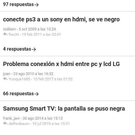
97 respuestas
conecte ps3 a un sony en hdmi, se ve negro
rodilam
-
5 oct 2009 a las 10:24
ferchi
-
19 feb 2011 a las 02:01
4 respuestas
Problema conexión x hdmi entre pc y lcd LG
juan
-
23 ago 2010 a las 16:32
Yunque1685
-
10 feb 2017 a las 01:02
66 respuestas
Samsung Smart TV: la pantalla se puso negra
frank_javi
-
30 ago 2014 a las 15:13
delfenbaum
-
10 jul 2019 a las 15:31