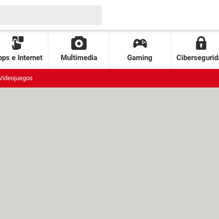
ps e Internet
Multimedia
Gaming
Cibersegurid
Videojuegos