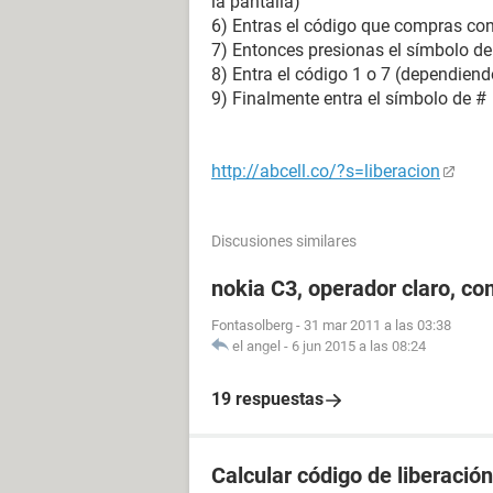
la pantalla)
6) Entras el código que compras co
7) Entonces presionas el símbolo de 
8) Entra el código 1 o 7 (dependiend
9) Finalmente entra el símbolo de #
http://abcell.co/?s=liberacion
Discusiones similares
nokia C3, operador claro, co
Fontasolberg
-
31 mar 2011 a las 03:38
el angel
-
6 jun 2015 a las 08:24
19 respuestas
Calcular código de liberación