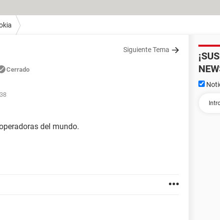
okia
Siguiente Tema
¡SU
NEW
Cerrado
Noti
:38
1
s operadoras del mundo.