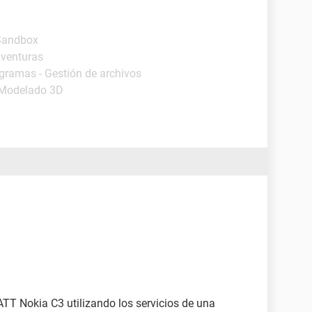
 Sandbox
aventuras
ogramas - Gestión de archivos
 Modelado 3D
ATT Nokia C3 utilizando los servicios de una