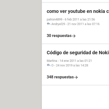
como ver youtube en nokia 
patron4899
-
6 feb 2011 a las 21:56
Andryel29
-
21 nov 2011 a las 07:16
30 respuestas
Código de seguridad de Nok
Martina
-
14 ene 2011 a las 01:21
O
-
24 nov 2019 a las 14:28
348 respuestas