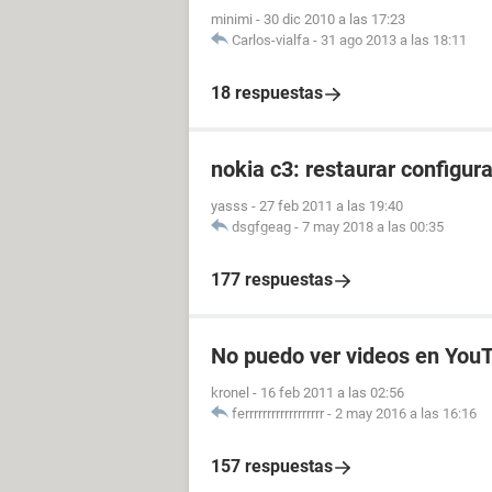
minimi
-
30 dic 2010 a las 17:23
Carlos-vialfa
-
31 ago 2013 a las 18:11
18 respuestas
nokia c3: restaurar configura
yasss
-
27 feb 2011 a las 19:40
dsgfgeag
-
7 may 2018 a las 00:35
177 respuestas
No puedo ver videos en You
kronel
-
16 feb 2011 a las 02:56
ferrrrrrrrrrrrrrrrrr
-
2 may 2016 a las 16:16
157 respuestas