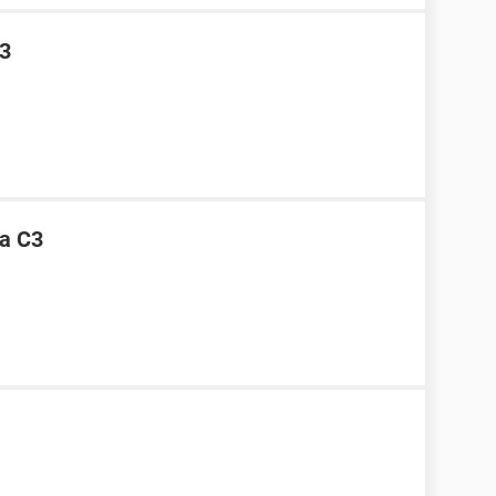
c3
ia C3