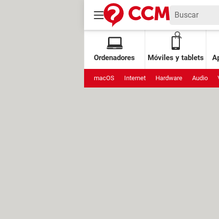
Ordenadores
Móviles y tablets
Ap
macOS
Internet
Hardware
Audio