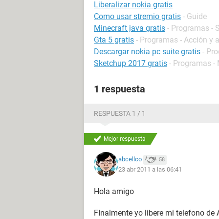
Liberalizar nokia gratis
Como usar stremio gratis
- Guide
Minecraft java gratis
- Programas -
Gta 5 gratis
- Programas - Acción y 
Descargar nokia pc suite gratis
- Pr
Sketchup 2017 gratis
- Programas -
1 respuesta
RESPUESTA 1 / 1
Mejor respuesta
abcellco
58
23 abr 2011 a las 06:41
Hola amigo
FInalmente yo libere mi telefono de 