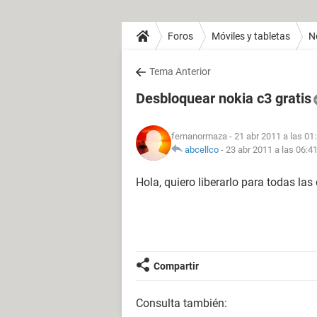
Foros
Móviles y tabletas
N
Tema Anterior
Desbloquear nokia c3 gratis
fernanormaza
- 21 abr 2011 a las 01
abcellco
-
23 abr 2011 a las 06:4
Hola, quiero liberarlo para todas la
Compartir
Consulta también: