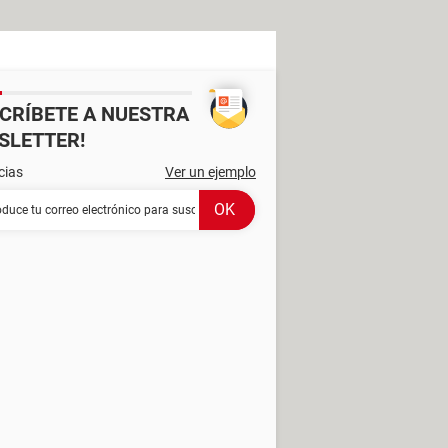
SCRÍBETE A NUESTRA
SLETTER!
cias
Ver un ejemplo