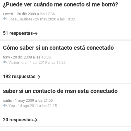
¿Puede ver cuándo me conecto si me borró?
Lovett.
-
26 dic 2009 a las 17:36
José_Bautista
-
29 may 2020 a las 18:02
51 respuestas
Cómo saber si un contacto está conectado
tony
-
20 dic 2008 a las 13:36
Victormora
-
4 abr 2019 a las 15:26
192 respuestas
saber si un contacto de msn esta conectado
carlis
-
1 may 2009 a las 21:05
Yop
-
14 ago 2011 a las 21:15
20 respuestas