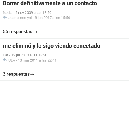
Borrar definitivamente a un contacto
Nadia
-
5 nov 2009 a las 12:50
Juan a soc yat
-
8 jun 2017 a las 15:56
55 respuestas
me eliminó y lo sigo viendo conectado
Pat
-
12 jul 2010 a las 18:30
ULA
-
13 mar 2011 a las 22:41
3 respuestas