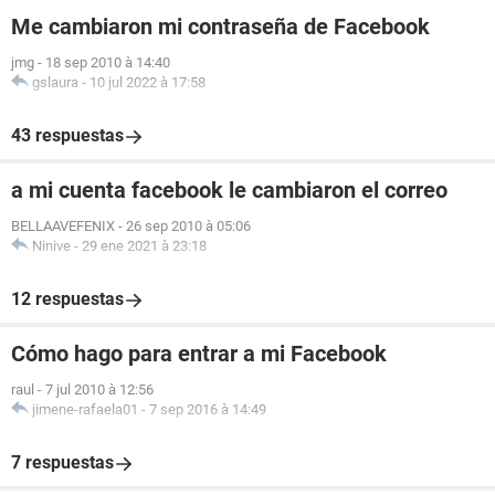
Me cambiaron mi contraseña de Facebook
jmg
-
18 sep 2010 à 14:40
gslaura
-
10 jul 2022 à 17:58
43 respuestas
a mi cuenta facebook le cambiaron el correo
BELLAAVEFENIX
-
26 sep 2010 à 05:06
Ninive
-
29 ene 2021 à 23:18
12 respuestas
Cómo hago para entrar a mi Facebook
raul
-
7 jul 2010 à 12:56
jimene-rafaela01
-
7 sep 2016 à 14:49
7 respuestas