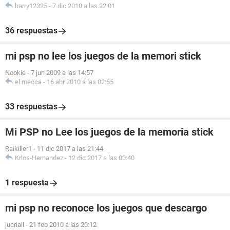
harry12325
-
7 dic 2010 a las 22:01
36 respuestas
mi psp no lee los juegos de la memori stick
Nookie
-
7 jun 2009 a las 14:57
el mecca
-
16 abr 2010 a las 02:55
33 respuestas
Mi PSP no Lee los juegos de la memoria stick
Raikiller1
-
11 dic 2017 a las 21:44
Krlos-Hernandez
-
12 dic 2017 a las 00:40
1 respuesta
mi psp no reconoce los juegos que descargo
jucriall
-
21 feb 2010 a las 20:12