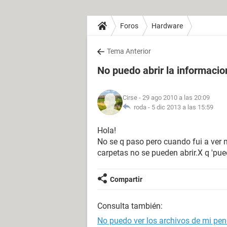
Foros
Hardware
Tema Anterior
No puedo abrir la informacio
Cirse
- 29 ago 2010 a las 20:09
roda -
5 dic 2013 a las 15:59
Hola!
No se q paso pero cuando fui a ver m
carpetas no se pueden abrir.X q 'pu
Compartir
Consulta también:
No puedo ver los archivos de mi pen