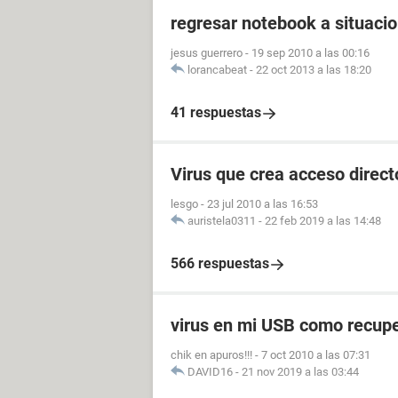
regresar notebook a situacio
jesus guerrero
-
19 sep 2010 a las 00:16
lorancabeat
-
22 oct 2013 a las 18:20
41 respuestas
Virus que crea acceso direct
lesgo
-
23 jul 2010 a las 16:53
auristela0311
-
22 feb 2019 a las 14:48
566 respuestas
virus en mi USB como recupe
chik en apuros!!!
-
7 oct 2010 a las 07:31
DAVID16
-
21 nov 2019 a las 03:44