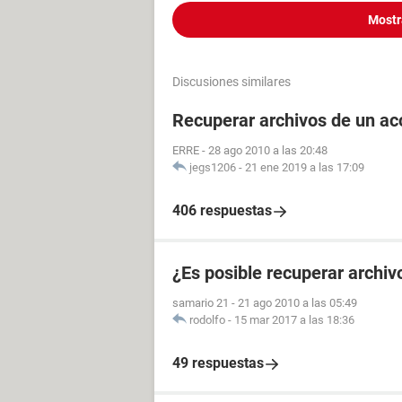
Mostr
Discusiones similares
Recuperar archivos de un ac
ERRE
-
28 ago 2010 a las 20:48
jegs1206
-
21 ene 2019 a las 17:09
406 respuestas
¿Es posible recuperar archi
samario 21
-
21 ago 2010 a las 05:49
rodolfo
-
15 mar 2017 a las 18:36
49 respuestas