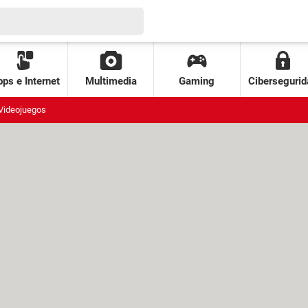
ps e Internet
Multimedia
Gaming
Cibersegurid
Videojuegos