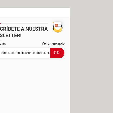
SCRÍBETE A NUESTRA
SLETTER!
cias
Ver un ejemplo