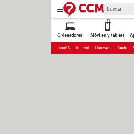
Ordenadores
Móviles y tablets
Ap
macOS
Internet
Hardware
Audio