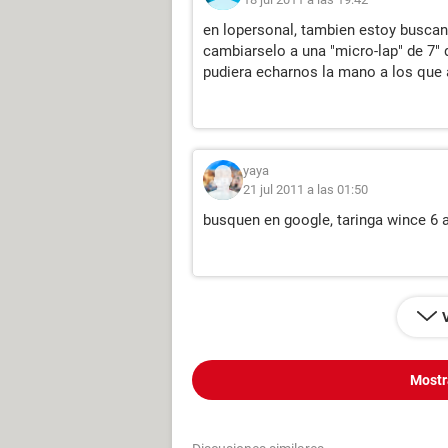
en lopersonal, tambien estoy busca
cambiarselo a una "micro-lap" de 7" 
pudiera echarnos la mano a los que 
yaya
21 jul 2011 a las 01:50
busquen en google, taringa wince 6 a
Mostr