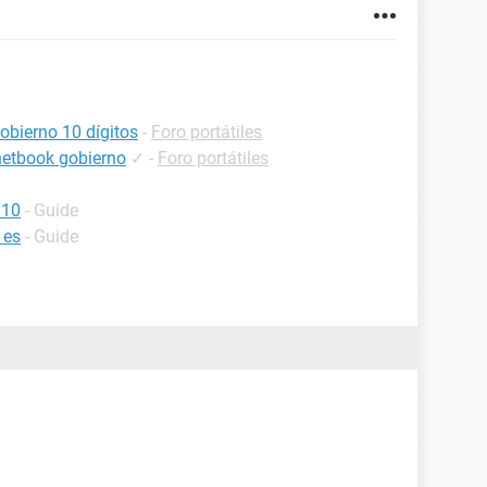
obierno 10 dígitos
-
Foro portátiles
netbook gobierno
✓
-
Foro portátiles
 10
- Guide
 es
- Guide