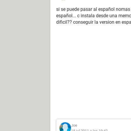
si se puede pasar al español nomas h
español... c instala desde una memor
dificil?? conseguir la version en esp
Joe
18 jul 2011 a las 19:42