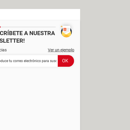
SCRÍBETE A NUESTRA
SLETTER!
cias
Ver un ejemplo