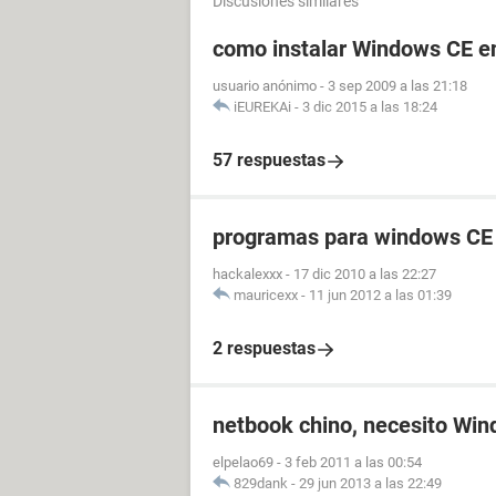
Discusiones similares
como instalar Windows CE en 
usuario anónimo
-
3 sep 2009 a las 21:18
iEUREKAi
-
3 dic 2015 a las 18:24
57 respuestas
programas para windows CE 
hackalexxx
-
17 dic 2010 a las 22:27
mauricexx
-
11 jun 2012 a las 01:39
2 respuestas
netbook chino, necesito Wi
elpelao69
-
3 feb 2011 a las 00:54
829dank
-
29 jun 2013 a las 22:49