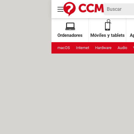
Ordenadores
Móviles y tablets
Ap
macOS
Internet
Hardware
Audio