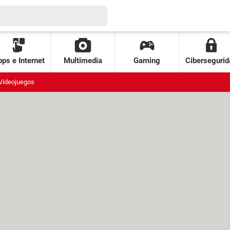
ps e Internet
Multimedia
Gaming
Cibersegurid
Videojuegos