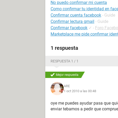
No puedo confirmar mi cuenta
Como confirmar tu identidad en fac
Confirmar cuenta facebook
- Guide
Confirmar lectura gmail
- Guide
Confirmar facebook
✓
-
Foro Faceb
Marketplace me pide confirmar iden
1 respuesta
RESPUESTA 1 / 1
Mejor respuesta
ARE
1 oct 2010 a las 00:48
oye me puedes ayudar pasa que quier
enviar tebamos a pedir que comprue