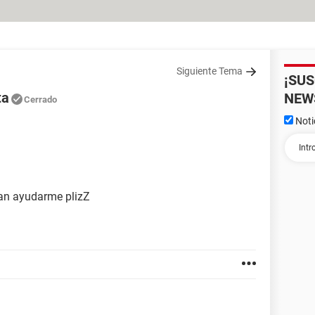
Siguiente Tema
¡SU
ta
NEW
Cerrado
Noti
an ayudarme plizZ