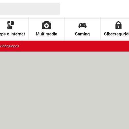
ps e Internet
Multimedia
Gaming
Cibersegurid
Videojuegos