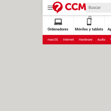
Ordenadores
Móviles y tablets
Ap
macOS
Internet
Hardware
Audio