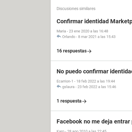
Discusiones similares
Confirmar identidad Market
Maria
-
23 ene 2020 a las 16:48
Orlando
-
8 mar 2021 a las 15:43
16 respuestas
No puedo confirmar identidad
Ecarrion-1
-
18 feb 2022 a las 19:44
gslaura
-
23 feb 2022 a las 15:46
1 respuesta
Facebook no me deja entrar 
Karo
-
28 ago 2010 a las 22:45