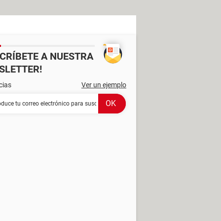
SCRÍBETE A NUESTRA
SLETTER!
cias
Ver un ejemplo