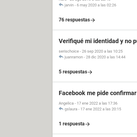
jarvin
-
6 may 2020 a las 02:26
76 respuestas
Verifiqué mi identidad y no 
serischoice
-
26 sep 2020 a las 10:25
juanramon
-
28 dic 2020 a las 14:44
5 respuestas
Facebook me pide confirmar 
Angelica
-
17 ene 2022 a las 17:36
gslaura
-
17 ene 2022 a las 20:15
1 respuesta