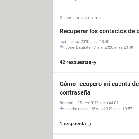
Discusiones similares
Recuperar los contactos de 
mari
-
9 nov 2010 a las 13:40
José_Bautista
-
7 mar 2020 a las 20:40
42 respuestas
Cómo recupero mi cuenta de 
contraseña
Rommel
-
25 sep 2019 a las 04:01
zandra.rivera
-
25 sep 2019 a las 19:57
1 respuesta