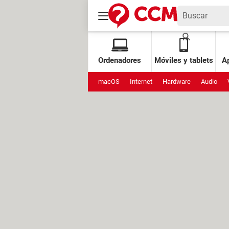
Ordenadores
Móviles y tablets
Ap
macOS
Internet
Hardware
Audio