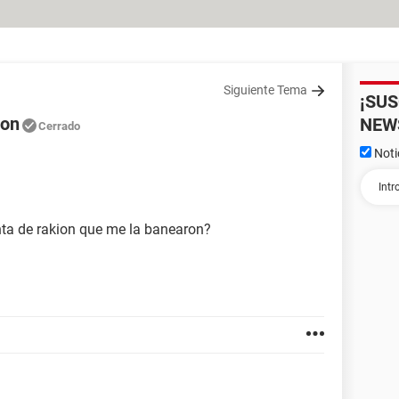
Siguiente Tema
¡SU
ion
NEW
Cerrado
Noti
ta de rakion que me la banearon?