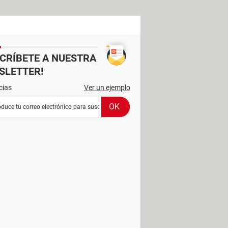
SCRÍBETE A NUESTRA
SLETTER!
cias
Ver un ejemplo