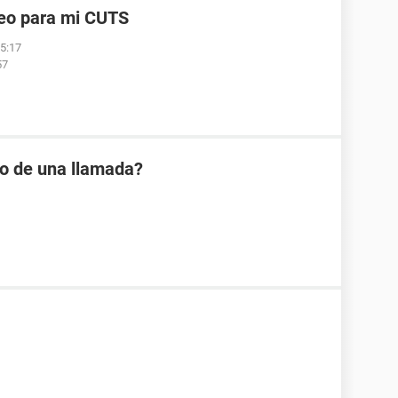
reo para mi CUTS
05:17
57
io de una llamada?