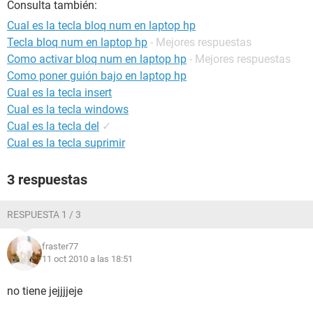
Consulta también:
Cual es la tecla bloq num en laptop hp
Tecla bloq num en laptop hp
- Mejores respuestas
Como activar bloq num en laptop hp
- Mejores respuestas
Como poner guión bajo en laptop hp
Cual es la tecla insert
Cual es la tecla windows
Cual es la tecla del
✓
Cual es la tecla suprimir
3 respuestas
RESPUESTA 1 / 3
fraster77
11 oct 2010 a las 18:51
no tiene jejjjjeje