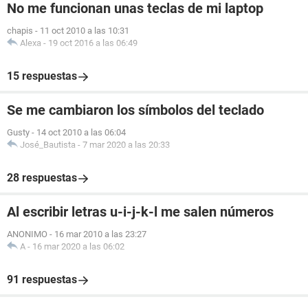
No me funcionan unas teclas de mi laptop
chapis
-
11 oct 2010 a las 10:31
Alexa
-
19 oct 2016 a las 06:49
15 respuestas
Se me cambiaron los símbolos del teclado
Gusty
-
14 oct 2010 a las 06:04
José_Bautista
-
7 mar 2020 a las 20:33
28 respuestas
Al escribir letras u-i-j-k-l me salen números
ANONIMO
-
16 mar 2010 a las 23:27
A
-
16 mar 2020 a las 06:02
91 respuestas