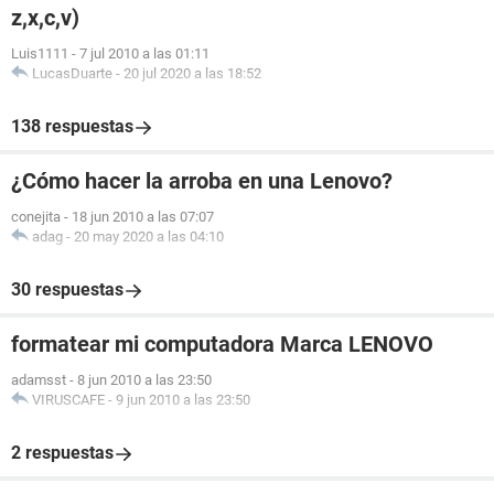
z,x,c,v)
Luis1111
-
7 jul 2010 a las 01:11
LucasDuarte
-
20 jul 2020 a las 18:52
138 respuestas
¿Cómo hacer la arroba en una Lenovo?
conejita
-
18 jun 2010 a las 07:07
adag
-
20 may 2020 a las 04:10
30 respuestas
formatear mi computadora Marca LENOVO
adamsst
-
8 jun 2010 a las 23:50
VIRUSCAFE
-
9 jun 2010 a las 23:50
2 respuestas