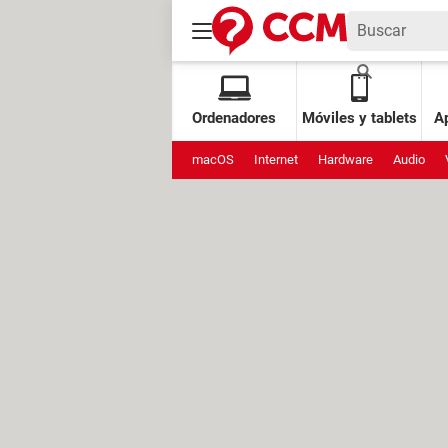
Ordenadores
Móviles y tablets
Ap
macOS
Internet
Hardware
Audio