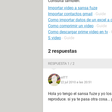
Consulta también:
Importar video a sansa fuze
Importar contactos gmail
- Guide
Como importar datos de un excel a 
Como comprimir un video
- Guide
Como descargar prime video en tv
-
S video
- Guide
2 respuestas
RESPUESTA 1 / 2
silTT
22 jul 2010 a las 20:51
Hola yo tengo el sansa fuze y yo los
reproduce. si ya te pasa otra cosa...