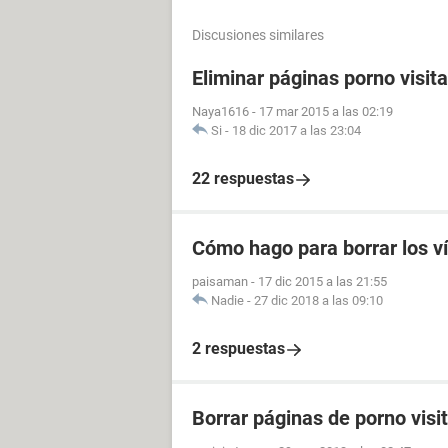
Discusiones similares
Eliminar páginas porno visit
Naya1616
-
17 mar 2015 a las 02:19
Si
-
18 dic 2017 a las 23:04
22 respuestas
Cómo hago para borrar los v
paisaman
-
17 dic 2015 a las 21:55
Nadie
-
27 dic 2018 a las 09:10
2 respuestas
Borrar páginas de porno visi