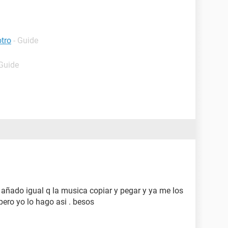
otro
- Guide
 Guide
 añado igual q la musica copiar y pegar y ya me los
 pero yo lo hago asi . besos