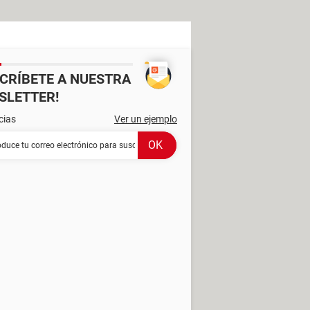
SCRÍBETE A NUESTRA
SLETTER!
cias
Ver un ejemplo