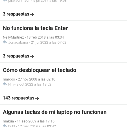
piratacrimson
-
5 jul 2017 a las 19:58
3 respuestas
No funciona la tecla Enter
NellyMartnez
-
13 feb 2018 a las 03:34
Jonacabana
-
21 jul 2022 a las 07:02
3 respuestas
Cómo desbloquear el teclado
marcos
-
27 nov 2008 a las 02:10
Ffn
-
3 oct 2022 a las 18:52
143 respuestas
Algunas teclas de mi laptop no funcionan
makua
-
11 sep 2009 a las 17:16
buh!
-
12 mar 2019 a las 03:42