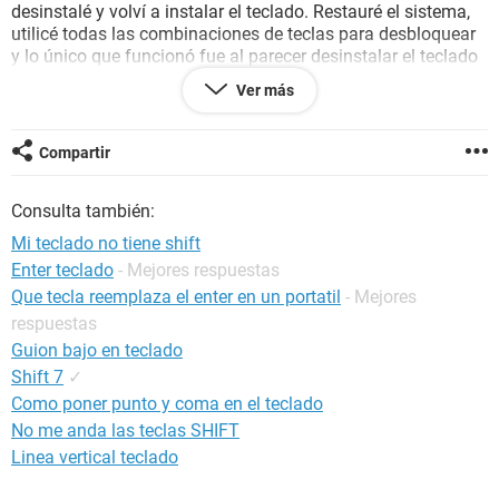
desinstalé y volví a instalar el teclado. Restauré el sistema,
utilicé todas las combinaciones de teclas para desbloquear
y lo único que funcionó fue al parecer desinstalar el teclado
y entrar en modo seguro.
Ver más
El problema se ha repetido esta semana y no puedo
resolverlo con lo que ya había hecho la semana pasada.
Compartir
¿A alguien le ha sucedido algo similar que me pueda
Consulta también:
recomendar hacer?
Mi teclado no tiene shift
Muchas gracias
Enter teclado
- Mejores respuestas
Que tecla reemplaza el enter en un portatil
- Mejores
respuestas
Guion bajo en teclado
Configuración:
Windows Vista / Mozilla Firefox
Shift 7
✓
Como poner punto y coma en el teclado
No me anda las teclas SHIFT
Linea vertical teclado