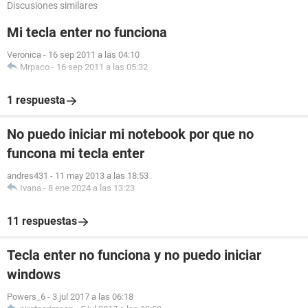
Discusiones similares
Mi tecla enter no funciona
Veronica
-
16 sep 2011 a las 04:10
Mrpaco
-
16 sep 2011 a las 05:32
1 respuesta
No puedo iniciar mi notebook por que no
funcona mi tecla enter
andres431
-
11 may 2013 a las 18:53
Ivana
-
8 ene 2024 a las 13:23
11 respuestas
Tecla enter no funciona y no puedo iniciar
windows
Powers_6
-
3 jul 2017 a las 06:18