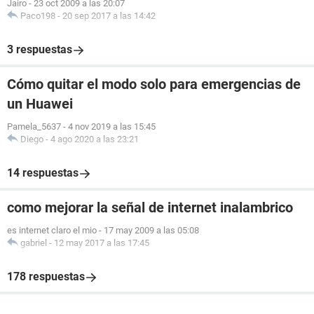
Jairo
-
23 oct 2009 a las 20:07
Paco198
-
20 sep 2017 a las 14:42
3 respuestas
Cómo quitar el modo solo para emergencias de
un Huawei
Pamela_5637
-
4 nov 2019 a las 15:45
Diego
-
4 ago 2020 a las 23:21
14 respuestas
como mejorar la señal de internet inalambrico
es internet claro el mio
-
17 may 2009 a las 05:08
gabriel
-
12 may 2017 a las 17:45
178 respuestas