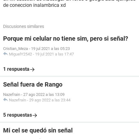
de coneccion inalambrica xd
Discusiones similares
Porque mi celular no tiene sim, pero si señal?
Cristian_Meza
-
19 jul 2021 a las 05:23
MiguelY2542
-
19 jul 2021 a las 17:47
1 respuesta
Señal fuera de Rango
Nazefrain
-
27 ago 2022 a las 13:09
Nazefrain
-
29 ago 2022 a las 23:44
5 respuestas
Mi cel se quedó sin señal