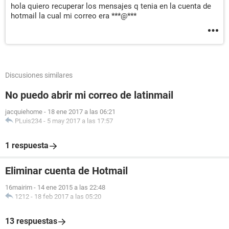
hola quiero recuperar los mensajes q tenia en la cuenta de
hotmail la cual mi correo era ***@***
Discusiones similares
No puedo abrir mi correo de latinmail
jacquiehome
-
18 ene 2017 a las 06:21
PLuis234
-
5 may 2017 a las 17:57
1 respuesta
Eliminar cuenta de Hotmail
16mairim
-
14 ene 2015 a las 22:48
1212
-
18 feb 2017 a las 05:20
13 respuestas