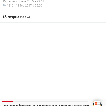
16mairim
-
14 ene 2015 à 22:48
1212
-
18 feb 2017 à 05:20
13 respuestas