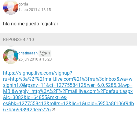
gorda
1 sep 2011 à 18:15
hla no me puedo registrar
RÉPONSE 4 / 10
cristinaaah
1
26 jun 2010 à 15:20
https://signup.live.com/signup?
ru=http%3a%2f%2fmail.live.com%2f%3frru%3dinbox&wa=w
signin1.0&rpsnv=11&ct=1277558412&rver=6.0.5285.0&wp=
MBI&wreply=http%3A%2F%2Fmail.live.com%2Fdefault.aspx
&lc=3082&id=64855&mkt=es-
es&bk=1277558413&rollrs=12&lic=1&uaid=5950a8f106f94b
67ba69939f2deee726