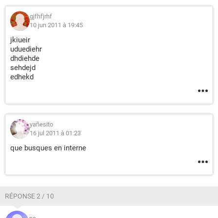
gjfhfjrhf
10 jun 2011 à 19:45
jkiueir
uduediehr
dhdiehde
sehdejd
edhekd
yañesito
16 jul 2011 à 01:23
que busques en interne
RÉPONSE 2 / 10