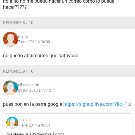
hola iio no me puedo hacer un correo como lo puede
hacer?????
RÉPONSE 8 / 10
mario
7 ene 2011 à 06:33
no puedo abrir correo que batayoso
RÉPONSE 9 / 10
albalaguarra
29 jun 2010 à 17:12
pues pon en la barra google
https://signup.live.com/?lic=1
sexiada
7 ene 2011 à 06:51
mayteavila.1324@gmail.com