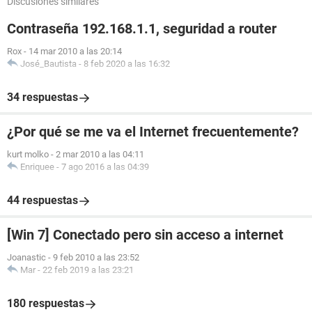
Discusiones similares
Contraseña 192.168.1.1, seguridad a router
Rox
-
14 mar 2010 a las 20:14
José_Bautista
-
8 feb 2020 a las 16:32
34 respuestas
¿Por qué se me va el Internet frecuentemente?
kurt molko
-
2 mar 2010 a las 04:11
Enriquee
-
7 ago 2016 a las 04:39
44 respuestas
[Win 7] Conectado pero sin acceso a internet
Joanastic
-
9 feb 2010 a las 23:52
Mar
-
22 feb 2019 a las 23:21
180 respuestas