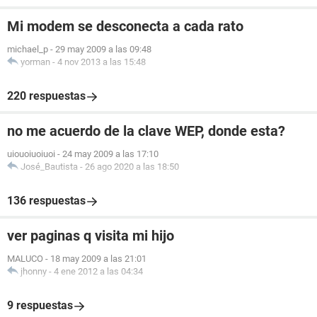
Mi modem se desconecta a cada rato
michael_p
-
29 may 2009 a las 09:48
yorman
-
4 nov 2013 a las 15:48
220 respuestas
no me acuerdo de la clave WEP, donde esta?
uiouoiuoiuoi
-
24 may 2009 a las 17:10
José_Bautista
-
26 ago 2020 a las 18:50
136 respuestas
ver paginas q visita mi hijo
MALUCO
-
18 may 2009 a las 21:01
jhonny
-
4 ene 2012 a las 04:34
9 respuestas