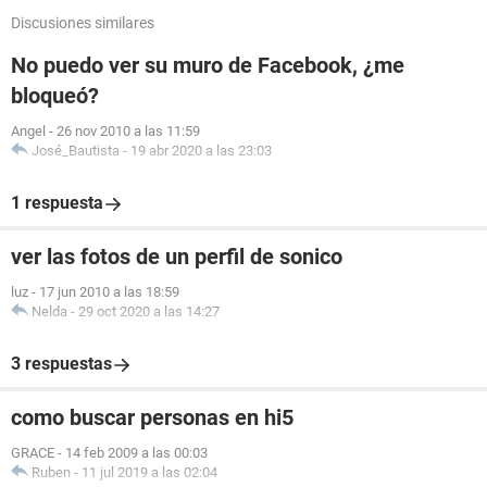
Discusiones similares
No puedo ver su muro de Facebook, ¿me
bloqueó?
Angel
-
26 nov 2010 a las 11:59
José_Bautista
-
19 abr 2020 a las 23:03
1 respuesta
ver las fotos de un perfil de sonico
luz
-
17 jun 2010 a las 18:59
Nelda
-
29 oct 2020 a las 14:27
3 respuestas
como buscar personas en hi5
GRACE
-
14 feb 2009 a las 00:03
Ruben
-
11 jul 2019 a las 02:04