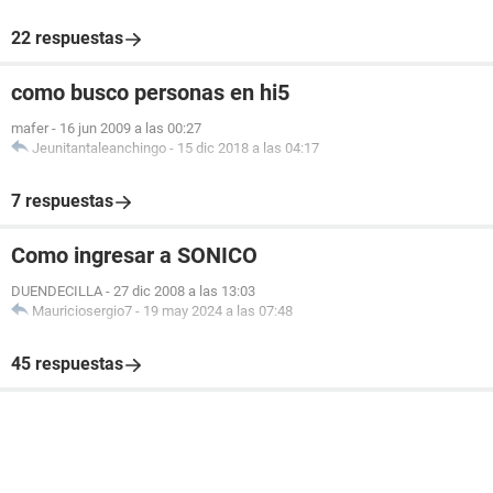
22 respuestas
como busco personas en hi5
mafer
-
16 jun 2009 a las 00:27
Jeunitantaleanchingo
-
15 dic 2018 a las 04:17
7 respuestas
Como ingresar a SONICO
DUENDECILLA
-
27 dic 2008 a las 13:03
Mauriciosergio7
-
19 may 2024 a las 07:48
45 respuestas