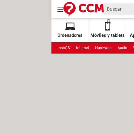
Ordenadores
Móviles y tablets
Ap
macOS
Internet
Hardware
Audio