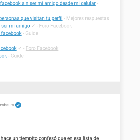
e facebook sin ser mi amigo desde mi celular
-
rsonas que visitan tu perfil
- Mejores respuestas
n ser mi amigo
✓
-
Foro Facebook
 facebook
- Guide
facebook
✓
-
Foro Facebook
ook
- Guide
fenbaum
B hace un tiempito confesó que en esa lista de