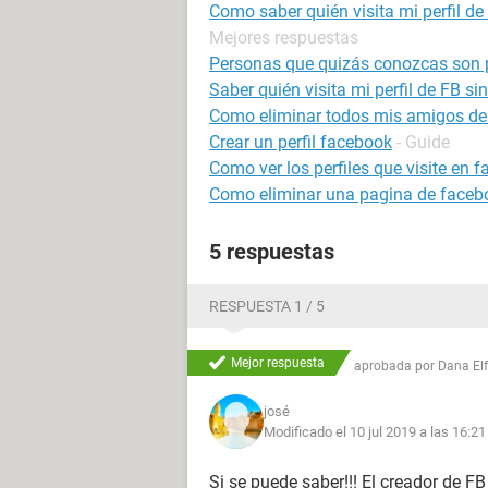
Como saber quién visita mi perfil d
Mejores respuestas
Personas que quizás conozcas son pe
Saber quién visita mi perfil de FB si
Como eliminar todos mis amigos de
Crear un perfil facebook
- Guide
Como ver los perfiles que visite en 
Como eliminar una pagina de faceb
5 respuestas
RESPUESTA 1 / 5
Mejor respuesta
aprobada por
Dana El
josé
Modificado el 10 jul 2019 a las 16:21
Si se puede saber!!! El creador de F