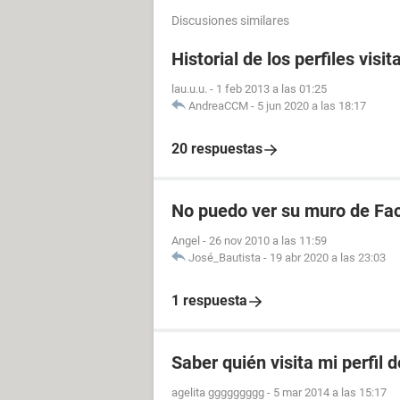
Discusiones similares
Historial de los perfiles vis
lau.u.u.
-
1 feb 2013 a las 01:25
AndreaCCM
-
5 jun 2020 a las 18:17
20 respuestas
No puedo ver su muro de Fa
Angel
-
26 nov 2010 a las 11:59
José_Bautista
-
19 abr 2020 a las 23:03
1 respuesta
Saber quién visita mi perfil 
agelita ggggggggg
-
5 mar 2014 a las 15:17