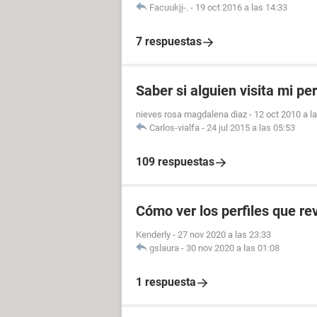
Facuukjj-.
-
19 oct 2016 a las 14:33
7 respuestas
Saber si alguien visita mi pe
nieves rosa magdalena diaz
-
12 oct 2010 a l
Carlos-vialfa
-
24 jul 2015 a las 05:53
109 respuestas
Cómo ver los perfiles que r
Kenderly
-
27 nov 2020 a las 23:33
gslaura
-
30 nov 2020 a las 01:08
1 respuesta