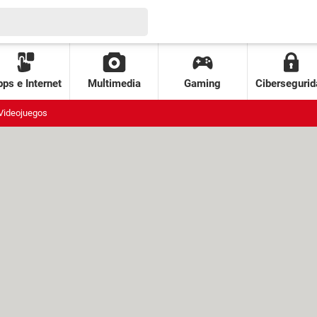
ps e Internet
Multimedia
Gaming
Cibersegurid
Videojuegos