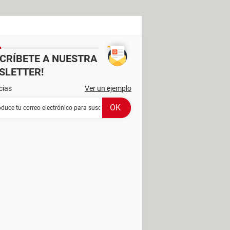
SCRÍBETE A NUESTRA
SLETTER!
cias
Ver un ejemplo