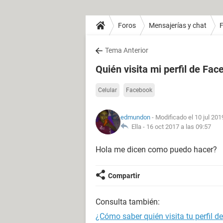
Foros
Mensajerías y chat
Tema Anterior
Quién visita mi perfil de Fa
Celular
Facebook
edmundon
- Modificado el 10 jul 201
Ella -
16 oct 2017 a las 09:57
Hola me dicen como puedo hacer?
Compartir
Consulta también:
¿Cómo saber quién visita tu perfil d