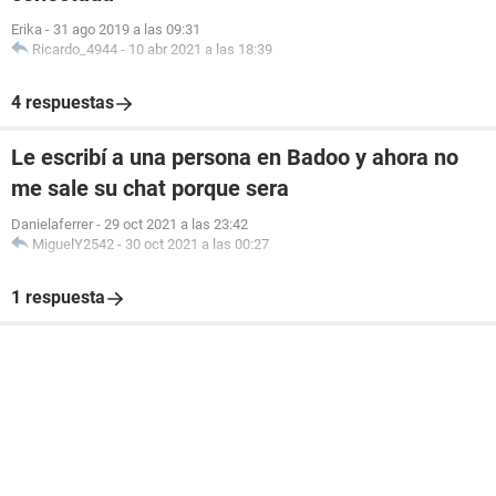
Erika
-
31 ago 2019 a las 09:31
Ricardo_4944
-
10 abr 2021 a las 18:39
4 respuestas
Le escribí a una persona en Badoo y ahora no
me sale su chat porque sera
Danielaferrer
-
29 oct 2021 a las 23:42
MiguelY2542
-
30 oct 2021 a las 00:27
1 respuesta