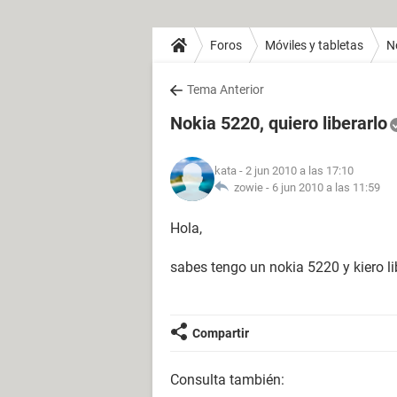
Foros
Móviles y tabletas
N
Tema Anterior
Nokia 5220, quiero liberarlo
kata
- 2 jun 2010 a las 17:10
zowie -
6 jun 2010 a las 11:59
Hola,
sabes tengo un nokia 5220 y kiero l
Compartir
Consulta también: