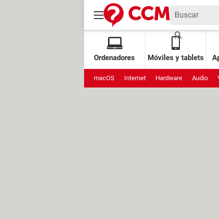
Ordenadores
Móviles y tablets
Ap
macOS
Internet
Hardware
Audio