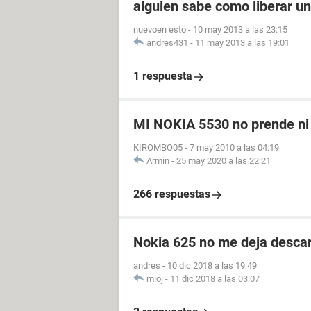
alguien sabe como liberar u
nuevoen esto
-
10 may 2013 a las 23:15
andres431
-
11 may 2013 a las 19:01
1 respuesta
MI NOKIA 5530 no prende ni
KIROMBO05
-
7 may 2010 a las 04:19
Armin
-
25 may 2020 a las 22:21
266 respuestas
Nokia 625 no me deja descar
andres
-
10 dic 2018 a las 19:49
mioj
-
11 dic 2018 a las 03:07