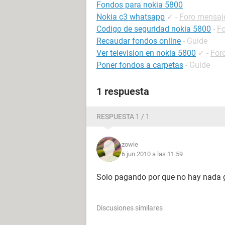
Fondos para nokia 5800
Nokia c3 whatsapp
✓
-
Foro mensaje
Codigo de seguridad nokia 5800
-
Fo
Recaudar fondos online
- Guide
Ver television en nokia 5800
✓
-
For
Poner fondos a carpetas
- Guide
1 respuesta
RESPUESTA 1 / 1
zowie
6 jun 2010 a las 11:59
Solo pagando por que no hay nada g
Discusiones similares