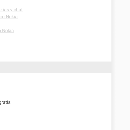
rías y chat
ro Nokia
o Nokia
ratis.