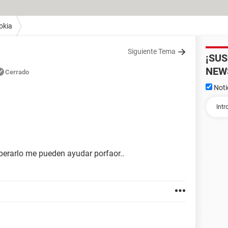
okia
Siguiente Tema
¡SU
NEW
Cerrado
Noti
iberarlo me pueden ayudar porfaor..