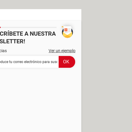
SCRÍBETE A NUESTRA
SLETTER!
cias
Ver un ejemplo