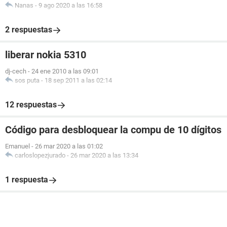
Nanas
-
9 ago 2020 a las 16:58
2 respuestas
liberar nokia 5310
dj-cech
-
24 ene 2010 a las 09:01
sos puta
-
18 sep 2011 a las 02:14
12 respuestas
Código para desbloquear la compu de 10 dígitos
Emanuel
-
26 mar 2020 a las 01:02
carloslopezjurado
-
26 mar 2020 a las 13:34
1 respuesta