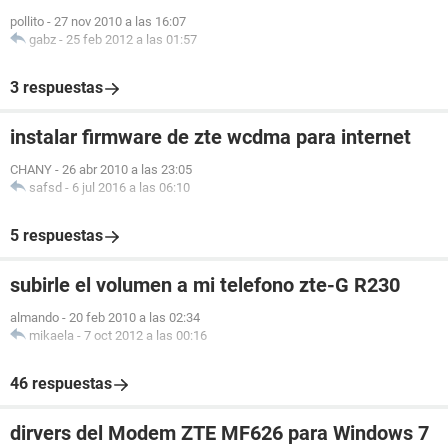
pollito
-
27 nov 2010 a las 16:07
gabz
-
25 feb 2012 a las 01:57
3 respuestas
instalar firmware de zte wcdma para internet
CHANY
-
26 abr 2010 a las 23:05
safsd
-
6 jul 2016 a las 06:10
5 respuestas
subirle el volumen a mi telefono zte-G R230
almando
-
20 feb 2010 a las 02:34
mikaela
-
7 oct 2012 a las 00:16
46 respuestas
dirvers del Modem ZTE MF626 para Windows 7