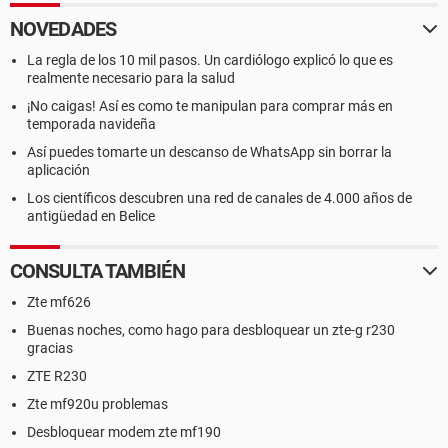
NOVEDADES
La regla de los 10 mil pasos. Un cardiólogo explicó lo que es
realmente necesario para la salud
¡No caigas! Así es como te manipulan para comprar más en
temporada navideña
Así puedes tomarte un descanso de WhatsApp sin borrar la
aplicación
Los científicos descubren una red de canales de 4.000 años de
antigüedad en Belice
CONSULTA TAMBIÉN
Zte mf626
Buenas noches, como hago para desbloquear un zte-g r230
gracias
ZTE R230
Zte mf920u problemas
Desbloquear modem zte mf190