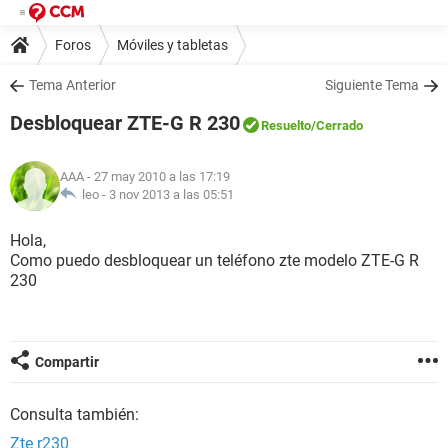
Foros
Móviles y tabletas
Tema Anterior
Siguiente Tema
Desbloquear ZTE-G R 230
Resuelto
/Cerrado
AAA
- 27 may 2010 a las 17:19
leo -
3 nov 2013 a las 05:51
Hola,
Como puedo desbloquear un teléfono zte modelo ZTE-G R
230
Compartir
Consulta también:
Zte r230