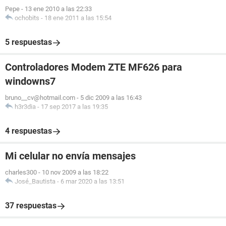
Pepe
-
13 ene 2010 a las 22:33
ochobits
-
18 ene 2011 a las 15:54
5 respuestas
Controladores Modem ZTE MF626 para
windowns7
bruno__cv@hotmail.com
-
5 dic 2009 a las 16:43
h3r3dia
-
17 sep 2017 a las 19:35
4 respuestas
Mi celular no envía mensajes
charles300
-
10 nov 2009 a las 18:22
José_Bautista
-
6 mar 2020 a las 13:51
37 respuestas