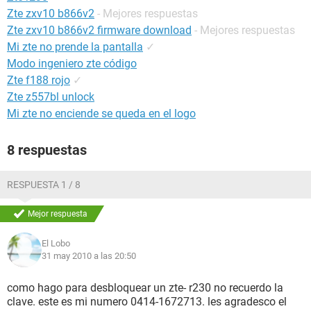
Zte zxv10 b866v2
- Mejores respuestas
Zte zxv10 b866v2 firmware download
- Mejores respuestas
Mi zte no prende la pantalla
✓
Modo ingeniero zte código
Zte f188 rojo
✓
Zte z557bl unlock
Mi zte no enciende se queda en el logo
8 respuestas
RESPUESTA 1 / 8
Mejor respuesta
El Lobo
31 may 2010 a las 20:50
como hago para desbloquear un zte- r230 no recuerdo la
clave. este es mi numero 0414-1672713. les agradesco el