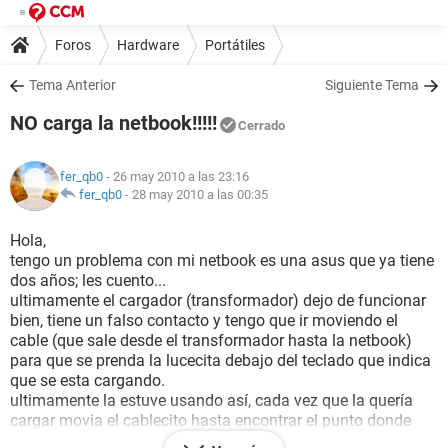
Foros
Hardware
Portátiles
Tema Anterior
Siguiente Tema
NO carga la netbook!!!!!
Cerrado
fer_qb0
- 26 may 2010 a las 23:16
fer_qb0
-
28 may 2010 a las 00:35
Hola,
tengo un problema con mi netbook es una asus que ya tiene
dos años; les cuento...
ultimamente el cargador (transformador) dejo de funcionar
bien, tiene un falso contacto y tengo que ir moviendo el
cable (que sale desde el transformador hasta la netbook)
para que se prenda la lucecita debajo del teclado que indica
que se esta cargando.
ultimamente la estuve usando así, cada vez que la quería
cargar movia el cablecito hasta encontrar el punto donde
cargaba perfectamente. pero hoy intente prender la netbook