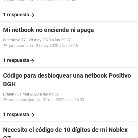
1 respuesta
Mi netbook no enciende ni apaga
Celesteval77
-
28 may 2020 a las 22:27
piratacrimson
-
28 may 2020 a las 23:16
1 respuesta
Código para desbloquear una netbook Positivo
BGH
Braian
-
31 mar 2020 a las 01:52
carloslopezjurado
-
31 mar 2020 a las 16:33
1 respuesta
Necesito el código de 10 dígitos de mi Noblex