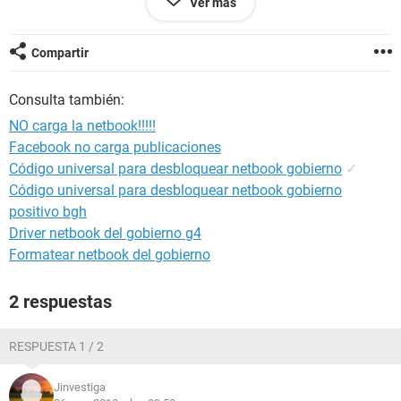
Ver más
usando la bateria (es decir sin enchufar) y no ocurria nada al
presionar el interruptor, por eso la enchufe al transformador,
movi el bendito cable hasta que se encienda la luz debajo
Compartir
del teclado y ahí arranco. pero el PROBLEMA es que ya no se
quiere cargar aunque este bien enchufada. no se si murio la
Consulta también:
bateria o es un problema interno de la notebook,
NO carga la netbook!!!!!
Facebook no carga publicaciones
Código universal para desbloquear netbook gobierno
✓
Código universal para desbloquear netbook gobierno
positivo bgh
Driver netbook del gobierno g4
Formatear netbook del gobierno
2 respuestas
RESPUESTA 1 / 2
Jinvestiga