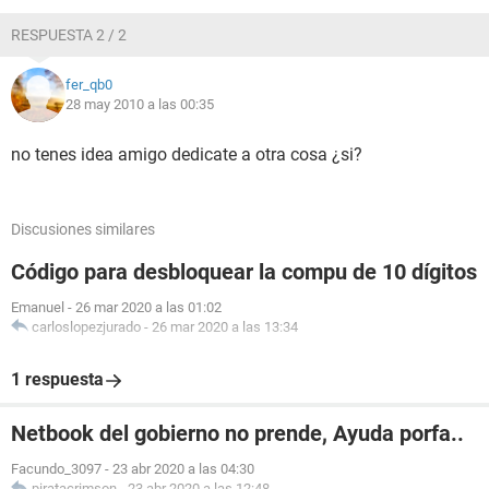
RESPUESTA 2 / 2
fer_qb0
28 may 2010 a las 00:35
no tenes idea amigo dedicate a otra cosa ¿si?
Discusiones similares
Código para desbloquear la compu de 10 dígitos
Emanuel
-
26 mar 2020 a las 01:02
carloslopezjurado
-
26 mar 2020 a las 13:34
1 respuesta
Netbook del gobierno no prende, Ayuda porfa..
Facundo_3097
-
23 abr 2020 a las 04:30
piratacrimson
-
23 abr 2020 a las 12:48