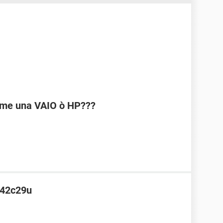
rme una VAIO ò HP???
142c29u