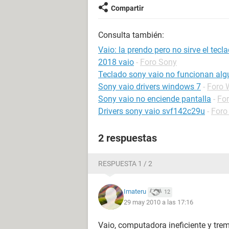
Compartir
Consulta también:
Vaio: la prendo pero no sirve el tecl
2018 vaio
-
Foro Sony
Teclado sony vaio no funcionan alg
Sony vaio drivers windows 7
-
Foro 
Sony vaio no enciende pantalla
-
For
Drivers sony vaio svf142c29u
-
Foro 
2 respuestas
RESPUESTA 1 / 2
Imateru
12
29 may 2010 a las 17:16
Vaio, computadora ineficiente y tre