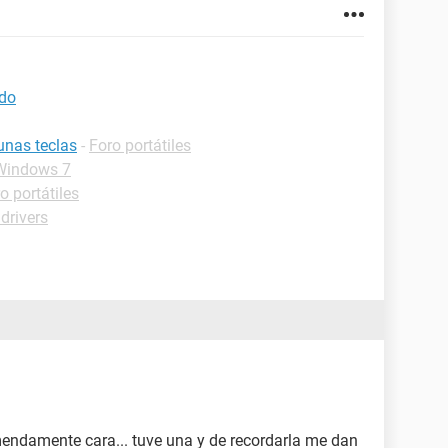
ado
unas teclas
-
Foro portátiles
Windows 7
o portátiles
drivers
mendamente cara... tuve una y de recordarla me dan