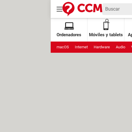
Ordenadores
Móviles y tablets
Ap
macOS
Internet
Hardware
Audio