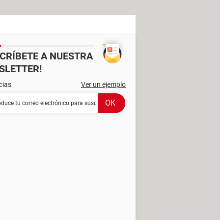
SCRÍBETE A NUESTRA
SLETTER!
cias
Ver un ejemplo