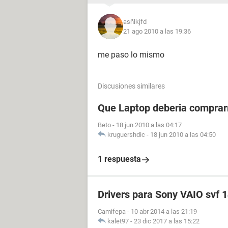
asñlkjfd
21 ago 2010 a las 19:36
me paso lo mismo
Discusiones similares
Que Laptop deberia compra
Beto
-
18 jun 2010 a las 04:17
kruguershdic
-
18 jun 2010 a las 04:50
1 respuesta
Drivers para Sony VAIO svf 
Camifepa
-
10 abr 2014 a las 21:19
kalet97
-
23 dic 2017 a las 15:22