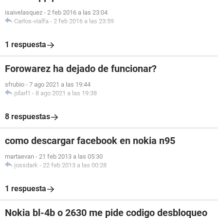
isaivelasquez
-
2 feb 2016 a las 23:04
Carlos-vialfa
-
2 feb 2016 a las 23:59
1 respuesta
Forowarez ha dejado de funcionar?
sfrubio
-
7 ago 2021 a las 19:44
pilarl1
-
8 ago 2021 a las 19:38
8 respuestas
como descargar facebook en nokia n95
martaevan
-
21 feb 2013 a las 05:30
jossdark
-
22 feb 2013 a las 00:28
1 respuesta
Nokia bl-4b o 2630 me pide codigo desbloqueo