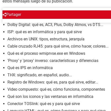
estos mensajes luego de su publicación.
ENCICLOPEDIA
Partager
Dolby Digital: qué es, AC3, Plus, Dolby Atmos, vs DTS...
ISP: qué es en informática y para qué sirve
Archivos en UNIX: tipos, estructura, jerarquía
Cable cruzado RJ45: para qué sirve, cómo hacer, colores...
Qué es el proceso wmiprvse.exe en Windows
'Proxy' y 'proxy' inverso: características y diferencias
Qué es IPS en informática
THX: significado, en español, audio...
Registro de Windows: qué es, para qué sirve, editar...
Video compuesto: qué es, cómo funciona, componentes
Qué son los iconos y las ventanas en informática
Conector TOSlink: qué es y para qué sirve
Lenguaje HTML: qué es, cómo funciona y para qué sirve