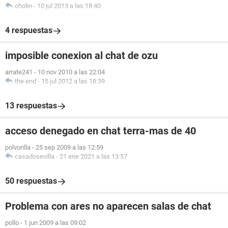
cholin
-
10 jul 2013 a las 18:40
4 respuestas
imposible conexion al chat de ozu
arrate241
-
10 nov 2010 a las 22:04
the end
-
15 jul 2012 a las 18:39
13 respuestas
acceso denegado en chat terra-mas de 40
polvorilla
-
25 sep 2009 a las 12:59
casadosevilla
-
21 ene 2021 a las 13:57
50 respuestas
Problema con ares no aparecen salas de chat
pollo
-
1 jun 2009 a las 09:02